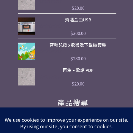
5
$
20.00
評
分
0
齊唱金曲USB
滿
分
5
$
300.00
評
分
0
齊唱兒歌6 歌書及下載碼套裝
滿
分
5
$
280.00
評
分
0
再生 – 歌譜 PDF
滿
分
5
$
20.00
評
分
0
滿
產品搜尋
分
5