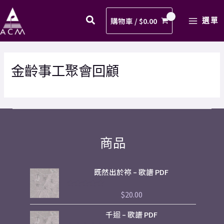
Skip
MAIN
to
購物車 /
$
0.00
選單
MENU
content
金齡事工聚會回顧
商品
既然出於祢 – 歌譜 PDF
$
20.00
評
分
0
千迴 – 歌譜 PDF
滿
分