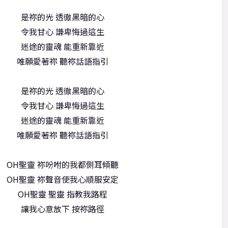
是祢的光 透徹黑暗的心
令我甘心 謙卑悔過這生
迷途的靈魂 能重新靠近
唯願愛著祢 聽祢話語指引
是祢的光 透徹黑暗的心
令我甘心 謙卑悔過這生
迷途的靈魂 能重新靠近
唯願愛著祢 聽祢話語指引
OH聖靈 祢吩咐的我都側耳傾聽
OH聖靈 祢聲音使我心順服安定
OH聖靈 聖靈 指教我路程
讓我心意放下 按祢路徑