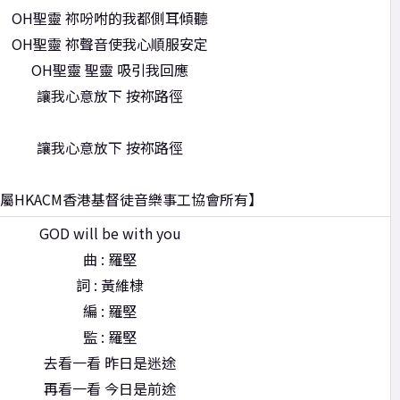
OH聖靈 祢吩咐的我都側耳傾聽
OH聖靈 祢聲音使我心順服安定
OH聖靈 聖靈 吸引我回應
讓我心意放下 按祢路徑
讓我心意放下 按祢路徑
屬HKACM香港基督徒音樂事工協會所有】
GOD will be with you
曲 : 羅堅
詞 : 黃維棣
編 : 羅堅
監 : 羅堅
去看一看 昨日是迷途
再看一看 今日是前途