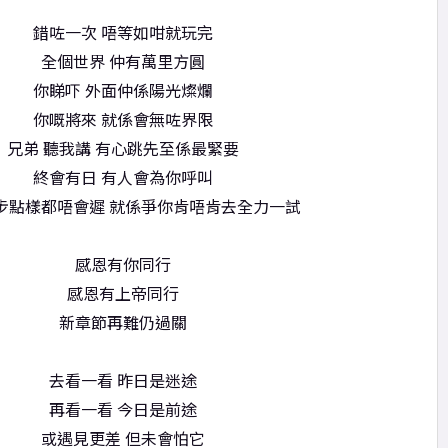
錯咗一次 唔等如咁就玩完
全個世界 仲有萬里方圓
你睇吓 外面仲係陽光燦爛
你嘅將來 就係會無咗界限
兄弟 聽我講 有心跳先至係最緊要
終會有日 有人會為你呼叫
步點樣都唔會遲 就係爭你肯唔肯去全力一試
感恩有你同行
感恩有上帝同行
新章節再難仍過關
去看一看 昨日是迷途
再看一看 今日是前途
或遇見更差 但未會怕它