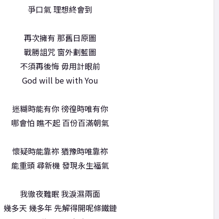
爭口氣 理想終會到
再次擁有 那舊日原圖
戰勝詛咒 窗外劃藍圖
不須再後悔 毋用計眼前
God will be with You
迷糊時能有你 徬徨時唯有你
哪會怕 瞧不起 百份百滿朝氣
懷疑時能靠祢 猶豫時唯靠祢
能重頭 尋新機 發現永生福氣
我徹夜難眠 我淚濕兩面
幾多天 幾多年 先解得開呢條鐵鏈