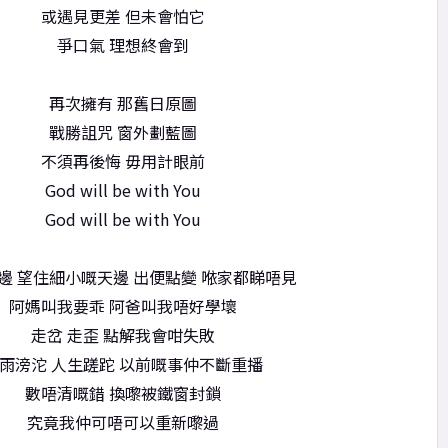
或遇見更差 但未會怕它
爭口氣 理想終會到
再次擁有 那舊日原圖
戰勝詛咒 窗外劃藍圖
不須再後悔 毋用計眼前
God will be with You
God will be with You
邊 望住細小嘅天邊 出便點變 𠵱家都睇唔見
阿媽叫我要乖 阿爸叫我唔好學壞
走岔 走歪 點解我會咁失敗
雨滂沱 人生蹉跎 以前嘅事仲不斷重播
數唔清嘅錯 換嚟被鐵窗封鎖
究竟我仲可唔可以重新嚟過