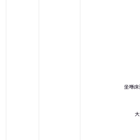
坐喺床
大