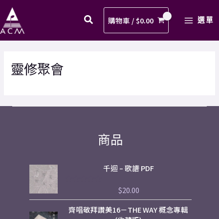
Skip
MAIN
to
購物車 /
$
0.00
選單
MENU
content
靈修聚會
商品
千迴 – 歌譜 PDF
$
20.00
評
分
0
齊唱敬拜讚美16－THE WAY 概念專輯
滿
分