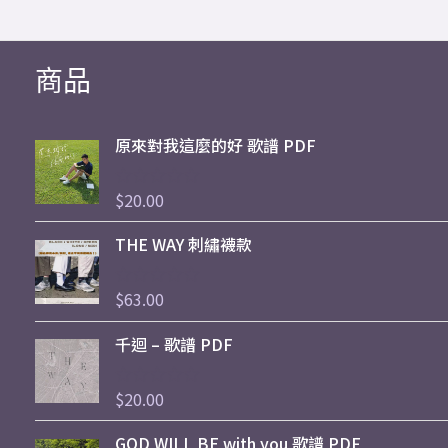
商品
原來對我這麼的好 歌譜 PDF
$
20.00
評
分
0
THE WAY 刺繡襪款
滿
分
5
$
63.00
評
分
0
千迴 – 歌譜 PDF
滿
分
5
$
20.00
評
分
0
GOD WILL BE with you 歌譜 PDF
滿