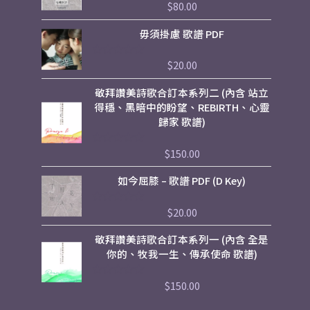
$
80.00
評
分
0
毋須掛慮 歌譜 PDF
滿
分
5
$
20.00
評
分
0
敬拜讚美詩歌合訂本系列二 (內含 站立
滿
分
得穩、黑暗中的盼望、REBIRTH、心靈
5
歸家 歌譜)
$
150.00
評
分
0
如今屈膝 – 歌譜 PDF (D Key)
滿
分
5
$
20.00
評
分
0
敬拜讚美詩歌合訂本系列一 (內含 全是
滿
分
你的、牧我一生、傳承使命 歌譜)
5
$
150.00
評
分
0