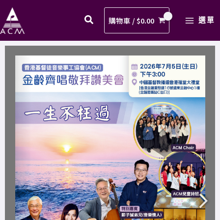
Skip
MAIN
to
購物車 /
$
0.00
選單
MENU
content