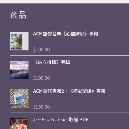
商品
ACM靈修音樂《心靈歸家》專輯
$
100.00
評
分
0
《站立得穩》專輯
滿
分
5
$
100.00
評
分
0
ACM靈修專輯2：《祢愛環繞》專輯
滿
分
5
$
150.00
評
分
0
J-E-S-U-S Jesus 歌譜 PDF
滿
分