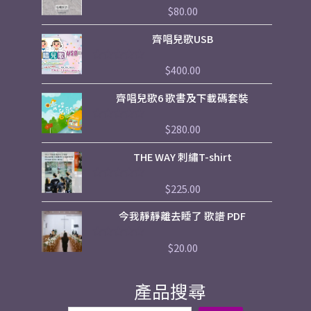
$
80.00
評
分
0
齊唱兒歌USB
滿
分
5
$
400.00
評
分
0
齊唱兒歌6 歌書及下載碼套裝
滿
分
5
$
280.00
評
分
0
THE WAY 刺繡T-shirt
滿
分
5
$
225.00
評
分
0
今我靜靜離去睡了 歌譜 PDF
滿
分
5
$
20.00
評
分
0
滿
產品搜尋
分
5