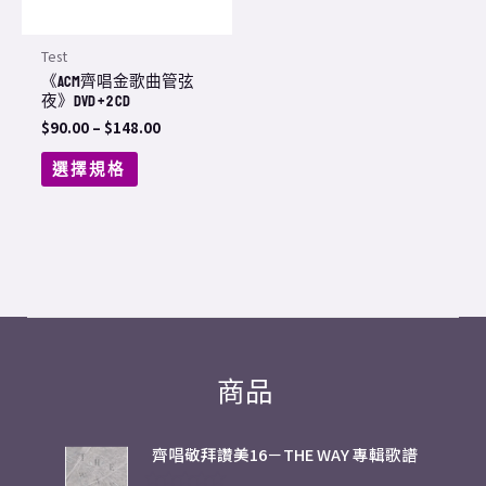
options
may
Test
be
《ACM齊唱金歌曲管弦
chosen
夜》DVD + 2 CD
$
90.00
–
$
148.00
on
the
選擇規格
product
page
商品
齊唱敬拜讚美16－THE WAY 專輯歌譜