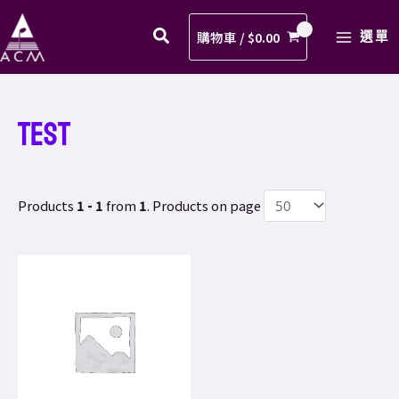
Skip
MAIN
to
購物車 /
$
0.00
選單
MENU
content
Test
Products
1 - 1
from
1
. Products on page
Price
This
range:
product
$90.00
through
has
$148.00
multiple
variants.
The