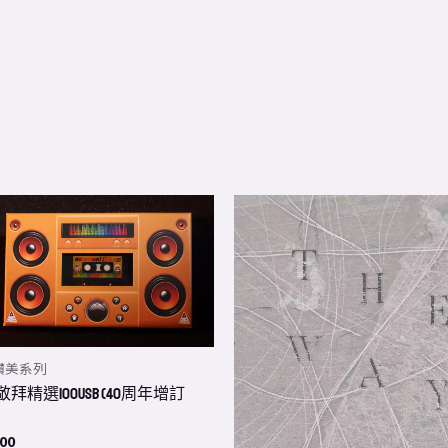
This
product
has
multiple
variants.
The
讚美系列
options
拜精選100USB (40周年增訂
may
be
.00