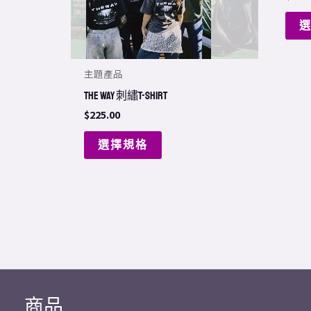
chosen
on
the
主題產品
product
page
THE WAY 刺繡T-shirt
$
225.00
選擇規格
商品