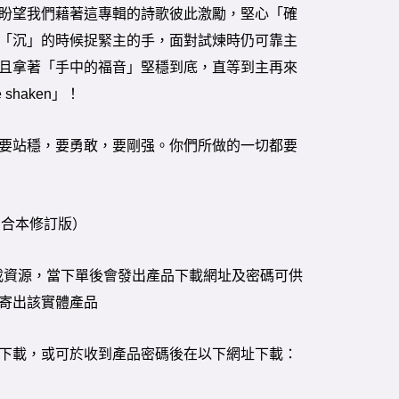
盼望我們藉著這專輯的詩歌彼此激勵，堅心「確
「沉」的時候捉緊主的手，面對試煉時仍可靠主
且拿著「手中的福音」堅穩到底，直等到主再來
e shaken」！
要站穩，要勇敢，要剛强。你們所做的一切都要
（和合本修訂版）
載資源，當下單後會發出產品下載網址及密碼可供
寄出該實體產品
下載，或可於收到產品密碼後在以下網址下載：