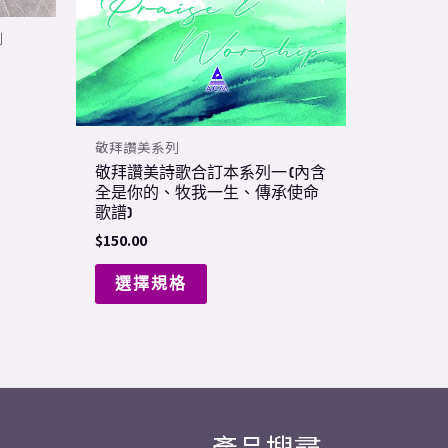
chosen
劃
on
the
product
page
敬拜讚美系列
敬拜讚美詩歌合訂本系列一 (內含
全是你的、牧我一生、傳承使命
歌譜)
$
150.00
選擇規格
產品搜尋