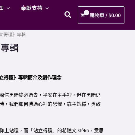
得
知
奉獻支持
穩》
購物車 /
$
0.00
專
輯
站立得穩》專輯
數
量
》專輯
立得穩》專輯簡介及創作理念
深信黑暗終必過去，平安在主手裡，但在黑暗仍
時，我們如何勝過心裡的恐懼，靠主站穩，勇敢
上站穩，而「站立得穩」的希臘文 stḗkō，意思