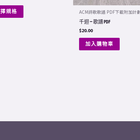
chosen
選擇規格
ACM詩歌歌譜 PDF下載附加計
on
千迴 – 歌譜 PDF
the
$
20.00
product
page
加入購物車