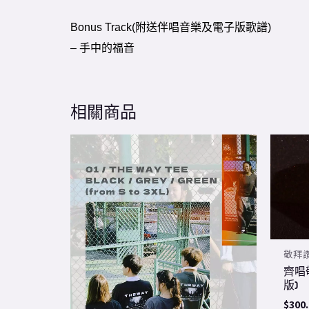
Bonus Track(附送伴唱音樂及電子版歌譜)
– 手中的福音
相關商品
This
product
has
multiple
variants.
The
敬拜
options
齊唱敬
may
版)
be
$
300