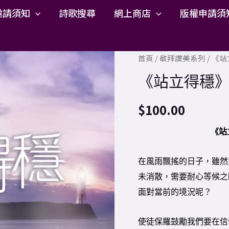
邀請須知
詩歌搜尋
網上商店
版權申請須
《站
首頁
/
敬拜讚美系列
/ 《
立
《站立得穩
得
穩》
$
100.00
專
輯
《站
數
量
在風雨飄搖的日子，雖然
未消散，需要耐心等候之
面對當前的境況呢？
使徒保羅鼓勵我們要在信仰