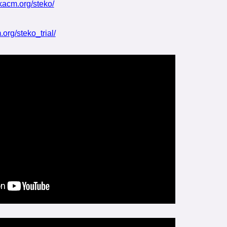
kacm.org/steko/
org/steko_trial/