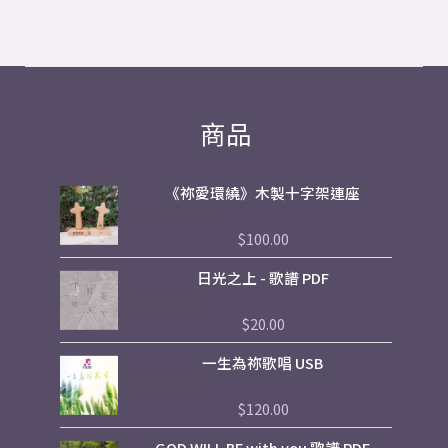
商品
《祢愛環繞》木製十字架連座
$
100.00
評
分
0
日光之上 - 歌譜 PDF
滿
分
5
$
20.00
評
分
0
一生為祢歌唱 USB
滿
分
5
$
120.00
評
分
0
GOD WILL BE with you 歌譜 PDF