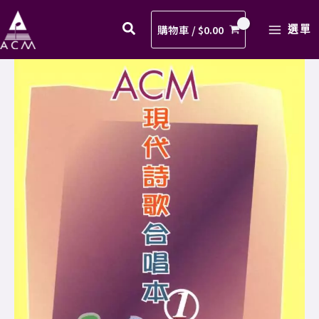
詩
Skip
MAIN
歌
to
購物車 /
$
0.00
選單
MENU
合
content
唱
現
本
代
1_07_
詩
獻
歌
上
合
今
唱
天
本
_
1_07_
歌
獻
譜
上
PDF
今
數
天
量
_
歌