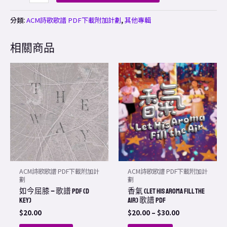
分類:
ACM詩歌歌譜 PDF下載附加計劃
,
其他專輯
相關商品
Price
This
range:
product
$20.00
through
has
$30.00
multiple
variants.
The
options
may
ACM詩歌歌譜 PDF下載附加計
ACM詩歌歌譜 PDF下載附加計
be
劃
劃
如今屈膝 – 歌譜 PDF (D
香氣 (Let His Aroma Fill The
chosen
Key)
Air) 歌譜 PDF
on
$
20.00
$
20.00
–
$
30.00
the