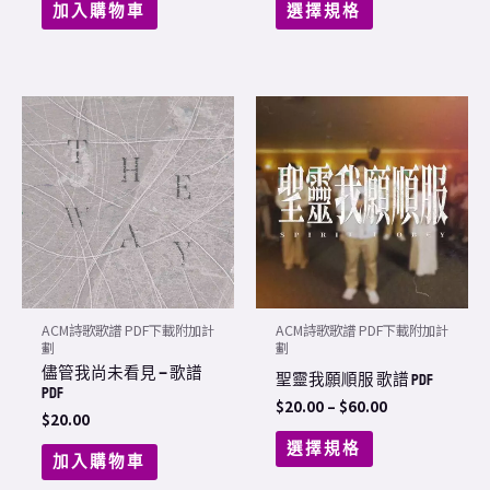
加入購物車
選擇規格
product
page
Price
This
range:
product
$20.00
through
has
$60.00
multiple
variants.
The
options
may
ACM詩歌歌譜 PDF下載附加計
ACM詩歌歌譜 PDF下載附加計
be
劃
劃
儘管我尚未看見 – 歌譜
chosen
聖靈我願順服 歌譜 PDF
PDF
on
$
20.00
–
$
60.00
$
20.00
the
選擇規格
加入購物車
product