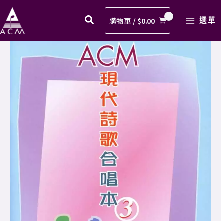
詩
Skip
MAIN
歌
to
購物車 /
$
0.00
選單
MENU
合
content
唱
現
本
代
3_03_
詩
我
歌
願
合
意
唱
奉
本
獻
3_03_
_
我
歌
願
譜
意
_PDF
奉
數
獻
量
_