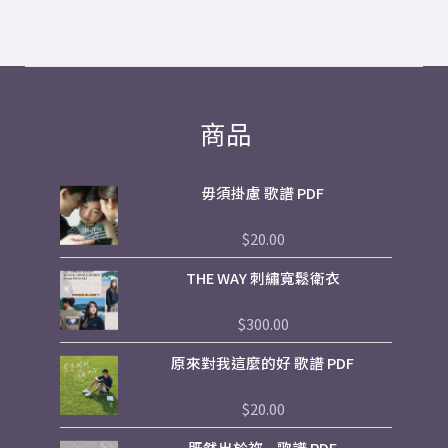
page
商品
毋須掛慮 歌譜 PDF
$
20.00
評
分
0
THE WAY 刺繡寬鬆衛衣
滿
分
5
$
300.00
評
分
0
原來對我這麼的好 歌譜 PDF
滿
分
5
$
20.00
評
分
0
既然出於祢 – 歌譜 PDF