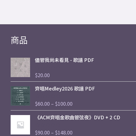
商品
儘管我尚未看見 - 歌譜 PDF
$
20.00
評
分
Price
0
齊唱Medley2026 歌譜 PDF
滿
range:
分
$60.00
5
$
60.00
–
$
100.00
評
through
分
Price
0
$100.00
《ACM齊唱金歌曲管弦夜》DVD + 2 CD
滿
range:
分
$90.00
5
$
90.00
–
$
148.00
評
through