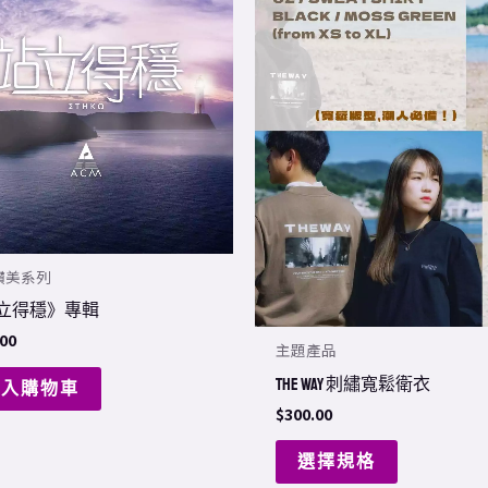
product
has
multiple
variants.
The
options
may
be
chosen
讚美系列
on
立得穩》專輯
the
.00
主題產品
product
page
THE WAY 刺繡寬鬆衛衣
加入購物車
$
300.00
選擇規格