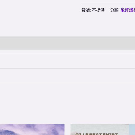
貨號:
不提供
分類:
敬拜讚
This