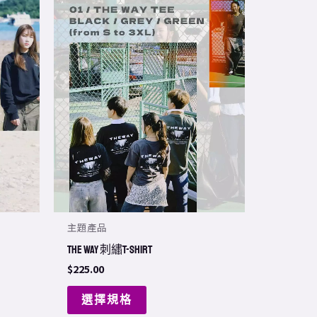
product
has
multiple
variants.
The
options
may
be
chosen
on
the
主題產品
product
page
THE WAY 刺繡T-shirt
$
225.00
選擇規格