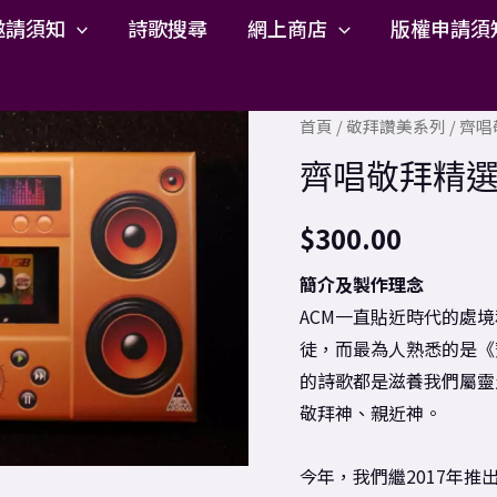
邀請須知
詩歌搜尋
網上商店
版權申請須
齊
首頁
/
敬拜讚美系列
/ 齊唱
唱
齊唱敬拜精選10
敬
拜
$
300.00
精
簡介及製作理念
選
ACM一直貼近時代的處
100USB
徒，而最為人熟悉的是《
(40
的詩歌都是滋養我們屬靈
周
敬拜神、親近神。
年
增
今年，我們繼2017年推
訂