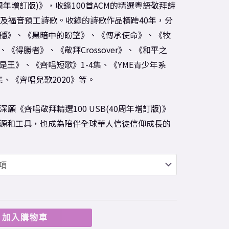
40周年增訂版)》，收錄100首ACM的精選粵語敬拜詩
道及福音預工詩歌。收錄的詩歌作品橫跨40年，分
穩》、《黑暗中的盼望》、《傳承使命》、《牧
《得勝者》、《敬拜Crossover》、《和平之
王》、《齊唱短歌》1-4集、《YME青少年系
集、《齊唱兒歌2020》等。
願《齊唱敬拜精選100 USB(40周年增訂版)》
源和工具，也成為陪伴全球華人信徒信仰成長的
加入購物車