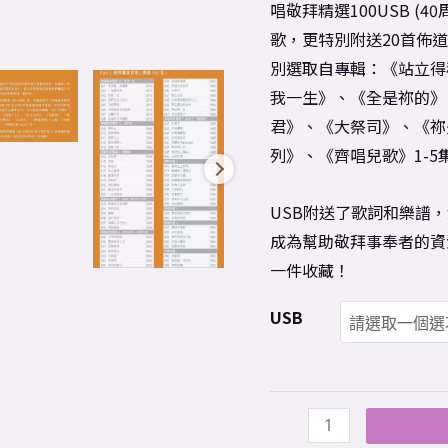
唱敬拜精選100USB (
版)
歌，更特別附送20首佈
數
別選取自專輯：《站立得
量
我一生》、《全是祢的》、
君》、《大祭司》、《祢是
列》、《齊唱兒歌》1-5
USB附送了歌詞和樂譜，深
成為幫助敬拜事奉者的資
一件收藏！
USB