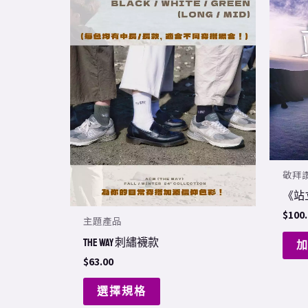
product
has
multiple
variants.
The
options
may
be
chosen
敬拜
on
《站
the
$
100
主題產品
product
page
THE WAY 刺繡襪款
$
63.00
選擇規格