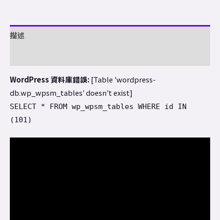
描述
額外資訊
WordPress 資料庫錯誤:
[Table 'wordpress-
db.wp_wpsm_tables' doesn't exist]
SELECT * FROM wp_wpsm_tables WHERE id IN
(101)