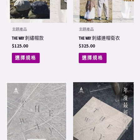
options
options
may
may
be
be
chosen
chosen
主題產品
主題產品
on
on
THE WAY 刺繡帽款
THE WAY 刺繡連帽衛衣
the
the
$
125.00
$
325.00
product
product
選擇規格
選擇規格
page
page
This
product
has
multiple
variants.
The
options