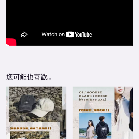
您可能也喜歡…
This
This
product
product
has
has
multiple
multiple
variants.
variants.
The
The