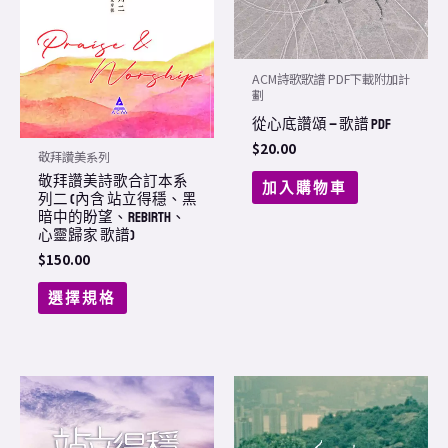
The
options
may
ACM詩歌歌譜 PDF下載附加計
be
劃
chosen
從心底讚頌 – 歌譜 PDF
on
$
20.00
敬拜讚美系列
the
敬拜讚美詩歌合訂本系
加入購物車
列二 (內含 站立得穩、黑
product
暗中的盼望、REBIRTH、
page
心靈歸家 歌譜)
$
150.00
選擇規格