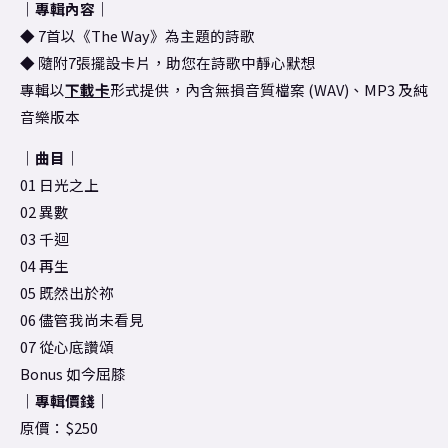
｜專輯內容｜
◆ 7首以《The Way》為主題的詩歌
◆ 隨附7張擺設卡片，助您在詩歌中靜心默想
專輯以
下載卡
形式提供，內含無損音質檔案 (WAV)、MP3 及純
音樂版本
｜曲目｜
01 日光之上
02 異數
03 千迴
04 再生
05 既然出於祢
06 儘管我尚未看見
07 從心底讚頌
Bonus 如今屈膝
｜專輯價錢｜
原價：$250