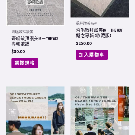
may
be
chosen
敬拜讚美系列
on
齊唱敬拜讚美16－THE WAY
齊唱敬拜讚美
概念專輯 (收藏版)
the
齊唱敬拜讚美16－THE WAY
$
250.00
專輯歌譜
product
$
80.00
page
加入購物車
選擇規格
This
This
product
product
has
has
multiple
multiple
variants.
variants.
The
The