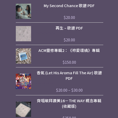
My Second Chance 歌譜 PDF
$
20.00
評
分
0
再生 – 歌譜 PDF
滿
分
5
$
20.00
評
分
0
ACM靈修專輯2：《祢愛環繞》專輯
滿
分
5
$
150.00
評
分
0
Price
香氣 (Let His Aroma Fill The Air) 歌譜
滿
range:
分
PDF
5
$20.00
through
$
20.00
–
$
30.00
評
$30.00
分
0
齊唱敬拜讚美16－THE WAY 概念專輯
滿
分
(收藏版)
5
$
250.00
評