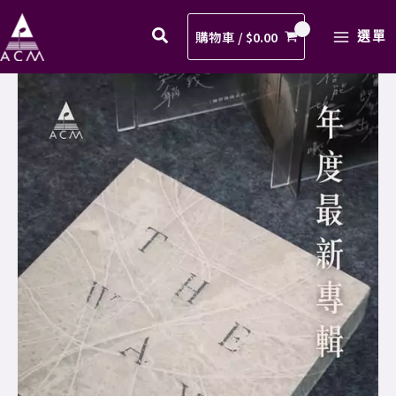
敬
Skip
MAIN
拜
to
購物車 /
$
0.00
選單
MENU
讚
content
美
齊
16
唱
－
敬
THE
拜
WAY
讚
概
美
念
16
專
－
輯
THE
(收
WAY
藏
概
版)
念
數
專
量
輯