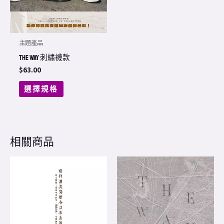
may
be
chosen
主題產品
on
THE WAY 刺繡襪款
the
$
63.00
product
選擇規格
page
相關商品
This
product
has
multiple
variants.