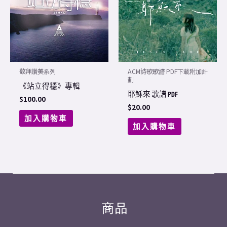
敬拜讚美系列
ACM詩歌歌譜 PDF下載附加計
劃
《站立得穩》專輯
耶穌來 歌譜 PDF
$
100.00
$
20.00
加入購物車
加入購物車
商品