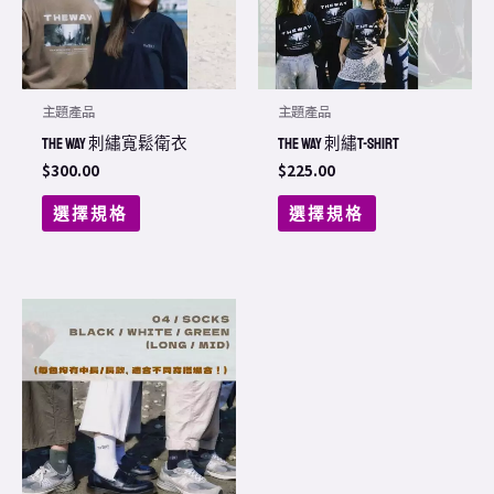
options
options
may
may
be
be
chosen
chosen
主題產品
主題產品
on
on
THE WAY 刺繡寬鬆衛衣
THE WAY 刺繡T-shirt
the
the
$
300.00
$
225.00
product
product
選擇規格
選擇規格
page
page
This
product
has
multiple
variants.
The
options