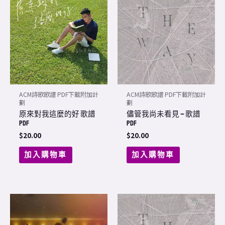
ACM詩歌歌譜 PDF下載附加計
ACM詩歌歌譜 PDF下載附加計
劃
劃
原來對我這麼的好 歌譜
儘管我尚未看見 – 歌譜
PDF
PDF
$
20.00
$
20.00
加入購物車
加入購物車
Price
This
range:
product
$20.00
through