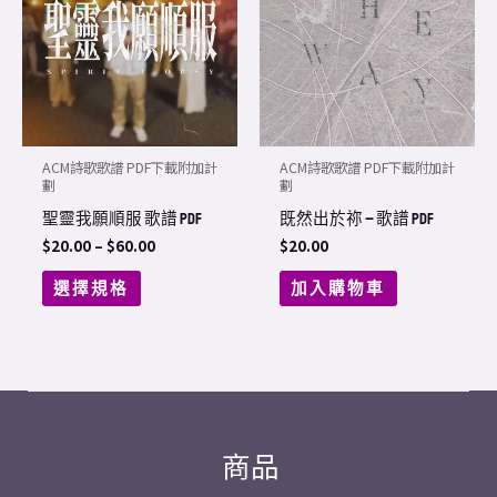
has
$60.00
multiple
variants.
The
options
may
ACM詩歌歌譜 PDF下載附加計
ACM詩歌歌譜 PDF下載附加計
be
劃
劃
chosen
聖靈我願順服 歌譜 PDF
既然出於祢 – 歌譜 PDF
on
$
20.00
–
$
60.00
$
20.00
the
選擇規格
加入購物車
product
page
商品