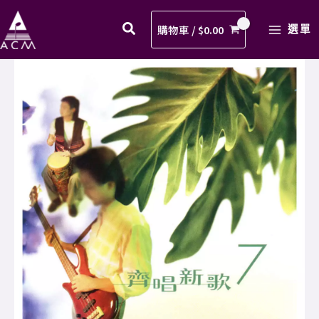
首
Skip
MAIN
愛
to
購物車 /
$
0.00
選單
MENU
歌
content
歌
01.
譜
一
PDF
首
數
愛
量
歌
歌
譜
PDF
數
量