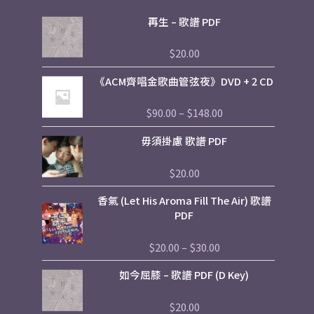
再生 – 歌譜 PDF
$
20.00
評
分
0
Price
《ACM齊唱金歌曲管弦夜》DVD + 2 CD
滿
range:
分
5
$90.00
$
90.00
–
$
148.00
評
through
分
$148.00
0
毋須掛慮 歌譜 PDF
滿
分
5
$
20.00
評
分
0
Price
香氣 (Let His Aroma Fill The Air) 歌譜
滿
range:
分
PDF
5
$20.00
through
$
20.00
–
$
30.00
評
$30.00
分
0
如今屈膝 – 歌譜 PDF (D Key)
滿
分
5
$
20.00
評