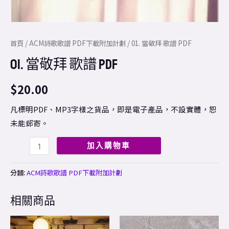
首頁
/
ACM詩歌歌譜 PDF下載附加計劃
/ 01. 當敬拜 歌譜 PDF
01. 當敬拜 歌譜 PDF
$
20.00
凡標明PDF、MP3字樣之貨品，即是電子產品，不設實體，恕
未能郵寄。
加入購物車
分類:
ACM詩歌歌譜 PDF下載附加計劃
相關商品
Price
This
range: