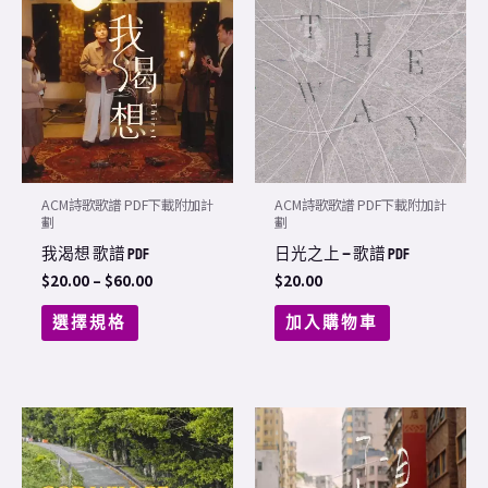
product
$20.00
through
has
$60.00
multiple
variants.
The
options
may
ACM詩歌歌譜 PDF下載附加計
ACM詩歌歌譜 PDF下載附加計
be
劃
劃
chosen
我渴想 歌譜 PDF
日光之上 – 歌譜 PDF
on
$
20.00
–
$
60.00
$
20.00
the
選擇規格
加入購物車
product
page