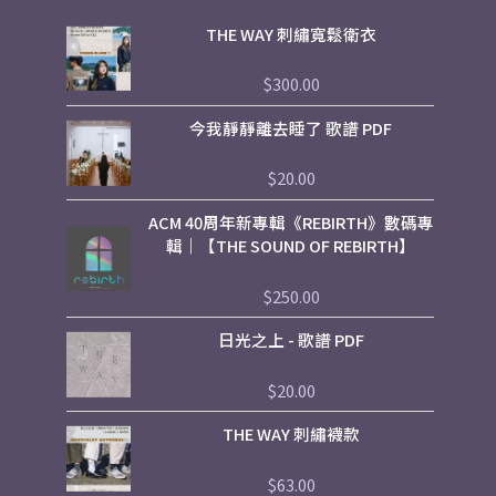
THE WAY 刺繡寬鬆衛衣
$
300.00
評
分
0
今我靜靜離去睡了 歌譜 PDF
滿
分
5
$
20.00
評
分
0
ACM 40周年新專輯《REBIRTH》數碼專
滿
分
輯｜【THE SOUND OF REBIRTH】
5
$
250.00
評
分
0
日光之上 - 歌譜 PDF
滿
分
5
$
20.00
評
分
0
THE WAY 刺繡襪款
滿
分
5
$
63.00
評