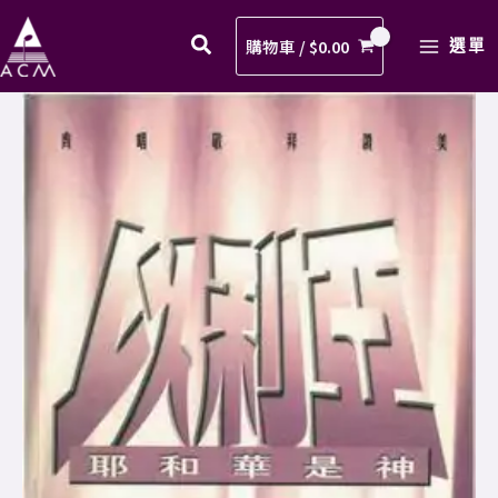
敬
Skip
MAIN
拜
to
購物車 /
$
0.00
選單
MENU
歌
content
譜
01.
PDF
當
數
敬
量
拜
歌
譜
PDF
數
量