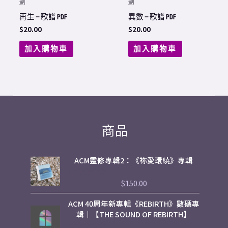
劃
劃
再生 – 歌譜 PDF
異數 – 歌譜 PDF
$
20.00
$
20.00
加入購物車
加入購物車
商品
ACM靈修專輯2：《祢愛環繞》專輯
$
150.00
評
分
0
ACM 40周年新專輯《REBIRTH》數碼專
滿
分
輯｜【THE SOUND OF REBIRTH】
5