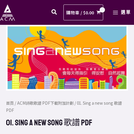
a
Skip
MAIN
new
to
購物車 /
$
0.00
選單
MENU
song
content
歌
01.
譜
Sing
PDF
a
數
new
量
song
歌
譜
PDF
數
量
首頁
/
ACM詩歌歌譜 PDF下載附加計劃
/ 01. Sing a new song 歌譜
PDF
01. Sing a new song 歌譜 PDF