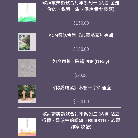
敬拜讚美詩歌合訂本系列一 (內含 全是
你的、牧我一生、傳承使命 歌譜)
$
150.00
評
分
0
ACM靈修音樂《心靈歸家》專輯
滿
分
5
$
100.00
評
分
0
如今屈膝 – 歌譜 PDF (D Key)
滿
分
5
$
20.00
評
分
0
《祢愛環繞》木製十字架連座
滿
分
5
$
100.00
評
分
0
敬拜讚美詩歌合訂本系列二 (內含 站立
滿
分
得穩、黑暗中的盼望、REBIRTH、心靈
5
歸家 歌譜)