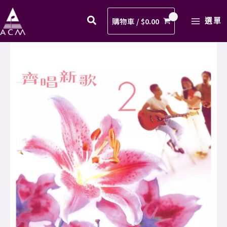
糧
Skip
MAIN
歌
to
購物車 /
$
0.00
選單
MENU
譜
content
PDF
02.
數
天
量
糧
歌
譜
PDF
數
量