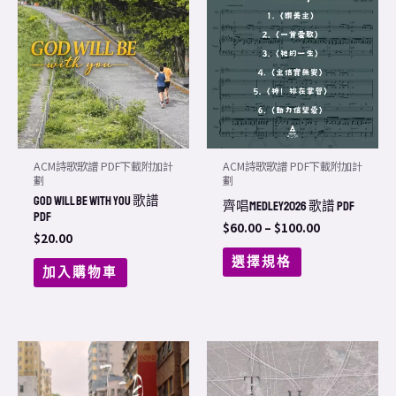
product
$60.00
through
has
$100.00
multiple
variants.
The
options
may
ACM詩歌歌譜 PDF下載附加計
ACM詩歌歌譜 PDF下載附加計
be
劃
劃
GOD WILL BE with you 歌譜
chosen
齊唱Medley2026 歌譜 PDF
PDF
on
$
60.00
–
$
100.00
$
20.00
the
選擇規格
加入購物車
product
page