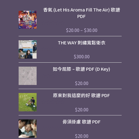
Price
香氣 (Let His Aroma Fill The Air) 歌譜
range:
PDF
$20.00
through
$
20.00
–
$
30.00
評
$30.00
分
0
THE WAY 刺繡寬鬆衛衣
滿
分
5
$
300.00
評
分
0
如今屈膝 – 歌譜 PDF (D Key)
滿
分
5
$
20.00
評
分
0
原來對我這麼的好 歌譜 PDF
滿
分
5
$
20.00
評
分
0
毋須掛慮 歌譜 PDF
滿
分
5
$
20.00
評