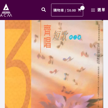
力
Skip
MAIN
盡
to
購物車 /
$
0.00
選單
MENU
力
content
讚
02.
美
極
主
力
歌
盡
譜
力
PDF
讚
數
美
量
主
歌
譜
PDF
數
量