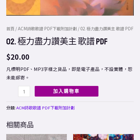
首頁
/
ACM詩歌歌譜 PDF下載附加計劃
/ 02. 極力盡力讚美主 歌譜 PDF
02. 極力盡力讚美主 歌譜 PDF
$
20.00
凡標明PDF、MP3字樣之貨品，即是電子產品，不設實體，恕
未能郵寄。
加入購物車
分類:
ACM詩歌歌譜 PDF下載附加計劃
相關商品
Price
This