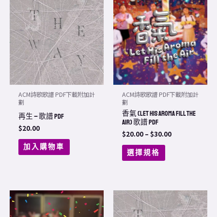
range:
product
$20.00
through
has
$30.00
multiple
variants.
The
options
may
ACM詩歌歌譜 PDF下載附加計
ACM詩歌歌譜 PDF下載附加計
be
劃
劃
香氣 (Let His Aroma Fill The
chosen
再生 – 歌譜 PDF
Air) 歌譜 PDF
on
$
20.00
$
20.00
–
$
30.00
the
加入購物車
選擇規格
product
page