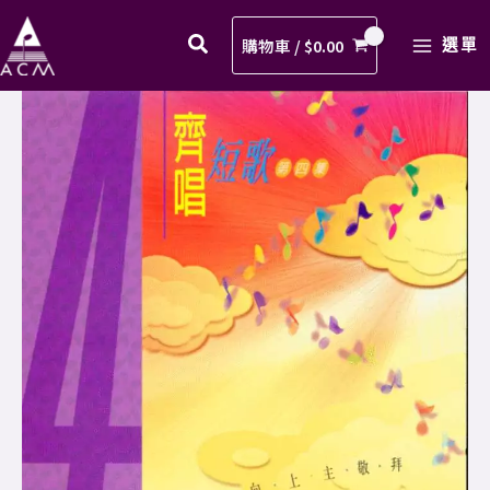
起
Skip
MAIN
啊！
to
購物車 /
$
0.00
選單
MENU
讚
content
美
02.
主
興
歌
起
譜
啊！
PDF
讚
數
美
量
主
歌
譜
PDF
數
量