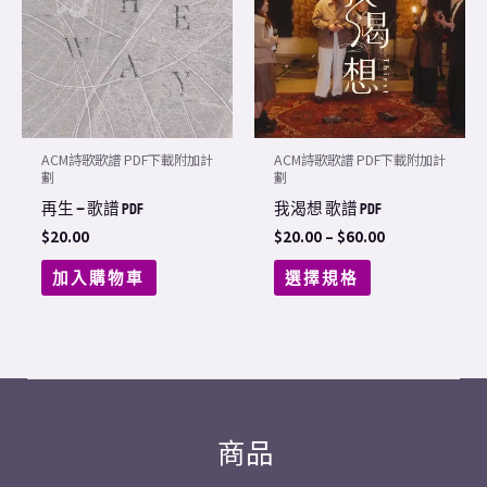
$60.00
multiple
variants.
The
options
may
ACM詩歌歌譜 PDF下載附加計
ACM詩歌歌譜 PDF下載附加計
be
劃
劃
chosen
再生 – 歌譜 PDF
我渴想 歌譜 PDF
on
$
20.00
$
20.00
–
$
60.00
the
加入購物車
選擇規格
product
page
商品