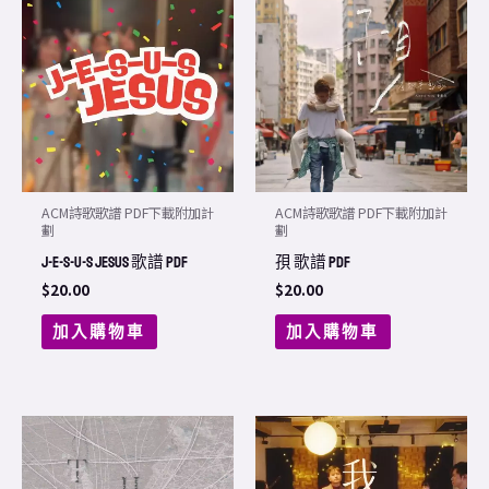
ACM詩歌歌譜 PDF下載附加計
ACM詩歌歌譜 PDF下載附加計
劃
劃
J-E-S-U-S Jesus 歌譜 PDF
孭 歌譜 PDF
$
20.00
$
20.00
加入購物車
加入購物車
Price
This
range:
product
$20.00
through
has