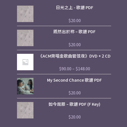
日光之上 - 歌譜 PDF
$
20.00
評
分
0
既然出於祢 – 歌譜 PDF
滿
分
5
$
20.00
評
分
0
Price
《ACM齊唱金歌曲管弦夜》DVD + 2 CD
滿
range:
分
5
$90.00
$
90.00
–
$
148.00
評
through
分
$148.00
0
My Second Chance 歌譜 PDF
滿
分
5
$
20.00
評
分
0
如今屈膝 – 歌譜 PDF (F Key)
滿
分
5
$
20.00
評
分
0