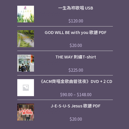
一生為祢歌唱 USB
$
120.00
評
分
0
GOD WILL BE with you 歌譜 PDF
滿
分
5
$
20.00
評
分
0
THE WAY 刺繡T-shirt
滿
分
5
$
225.00
評
分
0
Price
《ACM齊唱金歌曲管弦夜》DVD + 2 CD
滿
range:
分
5
$90.00
$
90.00
–
$
148.00
評
through
分
$148.00
0
J-E-S-U-S Jesus 歌譜 PDF
滿
分
5
$
20.00
評
分
0