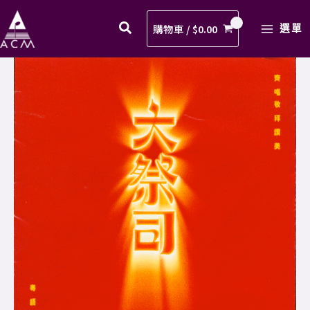
去
Skip
MAIN
解
to
購物車 /
$
0.00
選單
MENU
釋
content
歌
03.
譜
怎
PDF
去
數
解
量
釋
歌
譜
PDF
數
量