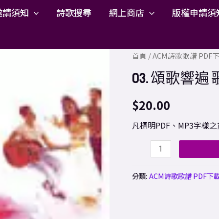
邀請須知
詩歌搜尋
網上商店
版權申請須
03.
首頁
/
ACM詩歌歌譜 PD
頌
03. 頌歌響遍 歌
歌
響
$
20.00
遍
凡標明PDF、MP3字
歌
譜
PDF
數
分類:
ACM詩歌歌譜 PDF下
量