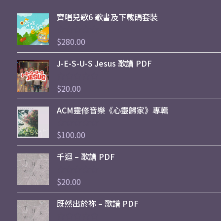
齊唱兒歌6 歌書及下載碼套裝
$
280.00
評
分
0
J-E-S-U-S Jesus 歌譜 PDF
滿
分
5
$
20.00
評
分
0
ACM靈修音樂《心靈歸家》專輯
滿
分
5
$
100.00
評
分
0
千迴 – 歌譜 PDF
滿
分
5
$
20.00
評
分
0
既然出於祢 – 歌譜 PDF
滿
分
5