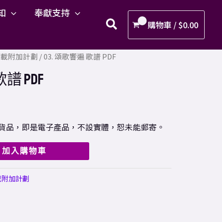
歌
知
奉獻支持
響
購物車 /
$
0.00
遍
歌
F下載附加計劃
/ 03. 頌歌響遍 歌譜 PDF
譜
PDF
譜 PDF
數
量
樣之貨品，即是電子產品，不設實體，恕未能郵寄。
加入購物車
載附加計劃