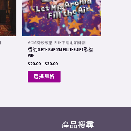
The
options
may
be
chosen
劃
ACM詩歌歌譜 PDF下載附加計劃
on
香氣 (Let His Aroma Fill The Air) 歌譜
the
PDF
product
$
20.00
–
$
30.00
page
選擇規格
產品搜尋