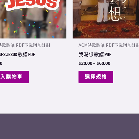
The
options
may
be
chosen
詩歌歌譜 PDF下載附加計劃
ACM詩歌歌譜 PDF下載附加計
on
-U-S Jesus 歌譜 PDF
我渴想 歌譜 PDF
the
0
$
20.00
–
$
60.00
product
page
加入購物車
選擇規格