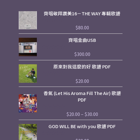
齊唱敬拜讚美16－THE WAY 專輯歌譜
$
80.00
評
分
0
齊唱金曲USB
滿
分
5
$
300.00
評
分
0
原來對我這麼的好 歌譜 PDF
滿
分
5
$
20.00
評
分
0
Price
香氣 (Let His Aroma Fill The Air) 歌譜
滿
range:
分
PDF
5
$20.00
through
$
20.00
–
$
30.00
評
$30.00
分
0
GOD WILL BE with you 歌譜 PDF
滿
分
5
評