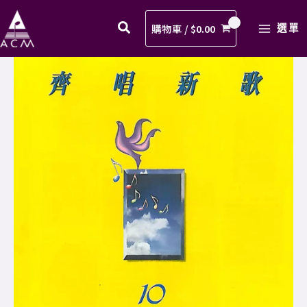
願
Skip
MAIN
人
to
購物車 /
$
0.00
選單
MENU
長
content
久
04.
歌
但
譜
願
PDF
人
數
長
量
久
歌
譜
PDF
數
量