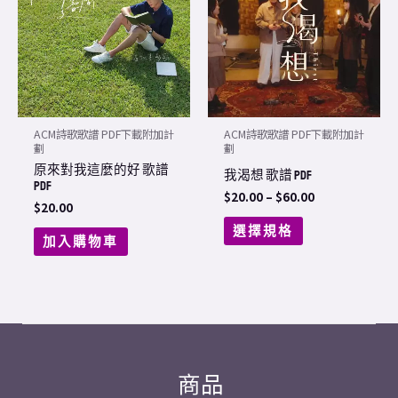
has
$60.00
multiple
variants.
The
options
may
ACM詩歌歌譜 PDF下載附加計
ACM詩歌歌譜 PDF下載附加計
be
劃
劃
原來對我這麼的好 歌譜
chosen
我渴想 歌譜 PDF
PDF
on
$
20.00
–
$
60.00
$
20.00
the
選擇規格
加入購物車
product
page
商品