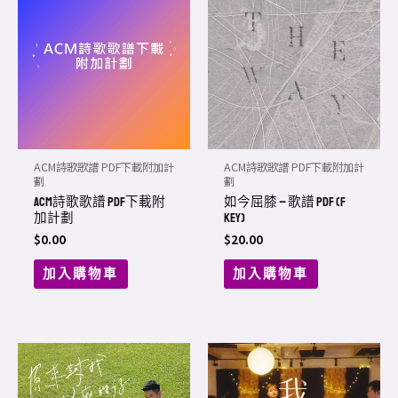
ACM詩歌歌譜 PDF下載附加計
ACM詩歌歌譜 PDF下載附加計
劃
劃
ACM詩歌歌譜 PDF下載附
如今屈膝 – 歌譜 PDF (F
加計劃
Key)
$
0.00
$
20.00
加入購物車
加入購物車
Price
This
range:
product
$20.00
through