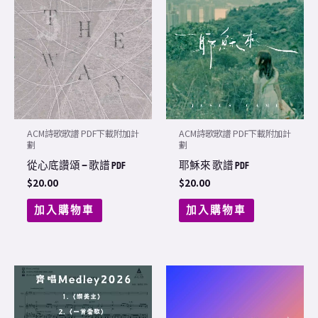
ACM詩歌歌譜 PDF下載附加計
ACM詩歌歌譜 PDF下載附加計
劃
劃
從心底讚頌 – 歌譜 PDF
耶穌來 歌譜 PDF
$
20.00
$
20.00
加入購物車
加入購物車
Price
This
range:
product
$60.00
through
has