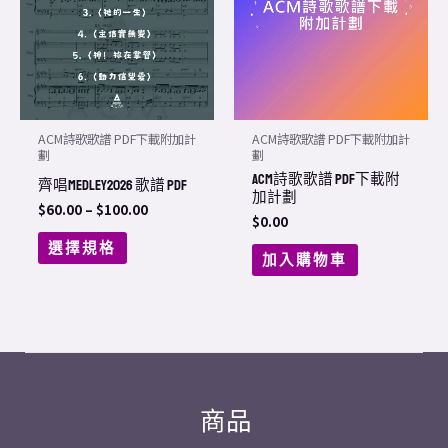
$100.00
multiple
variants.
The
options
may
ACM詩歌歌譜 PDF下載附加計
ACM詩歌歌譜 PDF下載附加計
be
劃
劃
ACM詩歌歌譜 PDF下載附
chosen
齊唱Medley2026 歌譜 PDF
加計劃
on
$
60.00
–
$
100.00
$
0.00
the
選擇規格
加入購物車
product
page
商品