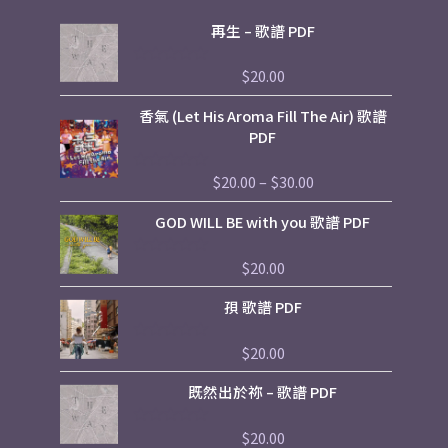
再生 – 歌譜 PDF
$
20.00
評
分
0
Price
香氣 (Let His Aroma Fill The Air) 歌譜
滿
range:
分
PDF
5
$20.00
through
$
20.00
–
$
30.00
評
$30.00
分
0
GOD WILL BE with you 歌譜 PDF
滿
分
5
$
20.00
評
分
0
孭 歌譜 PDF
滿
分
5
$
20.00
評
分
0
既然出於祢 – 歌譜 PDF
滿
分
5
$
20.00
評