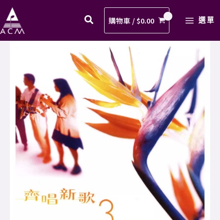
賜
Skip
MAIN
歌
to
購物車 /
$
0.00
選單
MENU
譜
content
PDF
04.
數
恩
量
賜
歌
譜
PDF
數
量