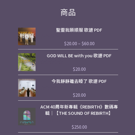
商品
Price
聖靈我願順服 歌譜 PDF
range:
$20.00
$
20.00
–
$
60.00
評
through
分
$60.00
0
GOD WILL BE with you 歌譜 PDF
滿
分
5
$
20.00
評
分
0
今我靜靜離去睡了 歌譜 PDF
滿
分
5
$
20.00
評
分
0
ACM 40周年新專輯《REBIRTH》數碼專
滿
分
輯｜【THE SOUND OF REBIRTH】
5
$
250.00
評
分
0