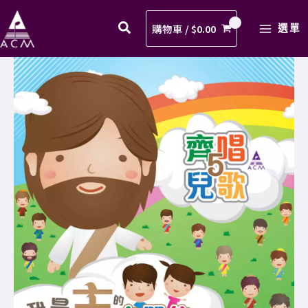
餅
Skip
MAIN
小
to
購物車 /
$
0.00
選單
MENU
魚
content
(盡
05
意
五
獻
餅
上)
小
歌
魚
譜
(盡
PDF
意
(鋼
獻
琴)
上)
數
歌
量
譜
PDF
(鋼
琴)