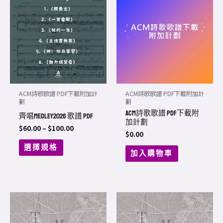
product
$60.00
through
has
$100.00
multiple
variants.
The
options
may
ACM詩歌歌譜 PDF下載附加計
ACM詩歌歌譜 PDF下載附加計
be
劃
劃
ACM詩歌歌譜 PDF下載附
chosen
齊唱Medley2026 歌譜 PDF
加計劃
on
$
60.00
–
$
100.00
$
0.00
the
選擇規格
加入購物車
product
page