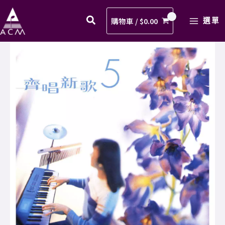
對
Skip
MAIN
世
to
購物車 /
$
0.00
選單
MENU
界
content
歌
05.
譜
面
PDF
對
數
世
量
界
歌
譜
PDF
數
量