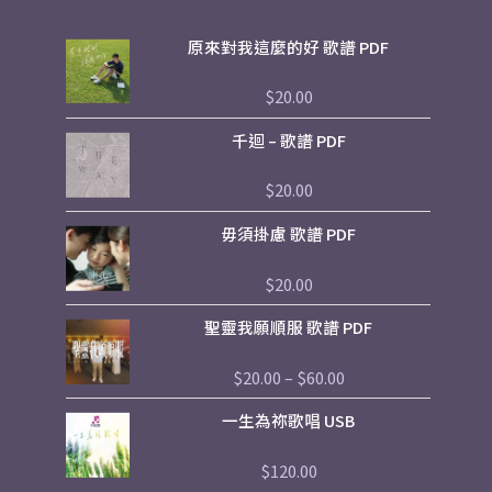
原來對我這麼的好 歌譜 PDF
$
20.00
評
分
0
千迴 – 歌譜 PDF
滿
分
5
$
20.00
評
分
0
毋須掛慮 歌譜 PDF
滿
分
5
$
20.00
評
分
0
Price
聖靈我願順服 歌譜 PDF
滿
range:
分
5
$20.00
$
20.00
–
$
60.00
評
through
分
$60.00
0
一生為祢歌唱 USB
滿
分
5
$
120.00
評
分