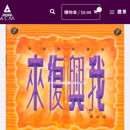
好
Skip
MAIN
新
to
購物車 /
$
0.00
選單
MENU
生
content
命
06.
歌
美
譜
好
PDF
新
數
生
量
命
歌
譜
PDF
數
量