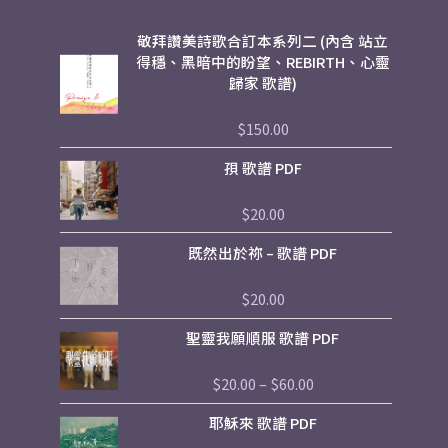
敬拜讚美詩歌合訂本系列二 (內含 站立
得穩、黑暗中的盼望、REBIRTH、心靈
歸家 歌譜)
$
150.00
評
分
0
孭 歌譜 PDF
滿
分
5
$
20.00
評
分
0
既然出於祢 – 歌譜 PDF
滿
分
5
$
20.00
評
分
0
Price
聖靈我願順服 歌譜 PDF
滿
range:
分
5
$20.00
$
20.00
–
$
60.00
評
through
分
$60.00
0
耶穌來 歌譜 PDF
滿
分