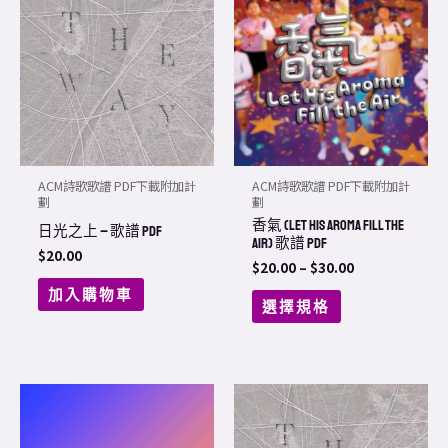
product
$20.00
through
has
$30.00
multiple
variants.
The
options
may
ACM詩歌歌譜 PDF下載附加計
ACM詩歌歌譜 PDF下載附加計
be
劃
劃
香氣 (Let His Aroma Fill The
chosen
日光之上 – 歌譜 PDF
Air) 歌譜 PDF
on
$
20.00
$
20.00
–
$
30.00
the
加入購物車
選擇規格
product
page