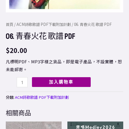
首頁
/
ACM詩歌歌譜 PDF下載附加計劃
/ 06. 青春火花 歌譜 PDF
06. 青春火花 歌譜 PDF
$
20.00
凡標明PDF、MP3字樣之貨品，即是電子產品，不設實體，恕
未能郵寄。
加入購物車
分類:
ACM詩歌歌譜 PDF下載附加計劃
相關商品
Price
This
range: