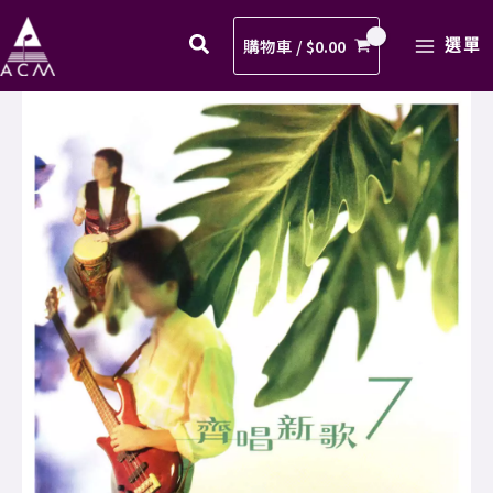
春
Skip
MAIN
火
to
購物車 /
$
0.00
選單
MENU
花
content
歌
06.
譜
青
PDF
春
數
火
量
花
歌
譜
PDF
數
量