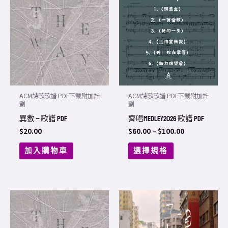
product
$60.00
through
has
$100.00
multiple
variants.
The
options
may
ACM詩歌歌譜 PDF下載附加計
ACM詩歌歌譜 PDF下載附加計
be
劃
劃
chosen
異數 – 歌譜 PDF
齊唱Medley2026 歌譜 PDF
on
$
20.00
$
60.00
–
$
100.00
the
加入購物車
選擇規格
product
page