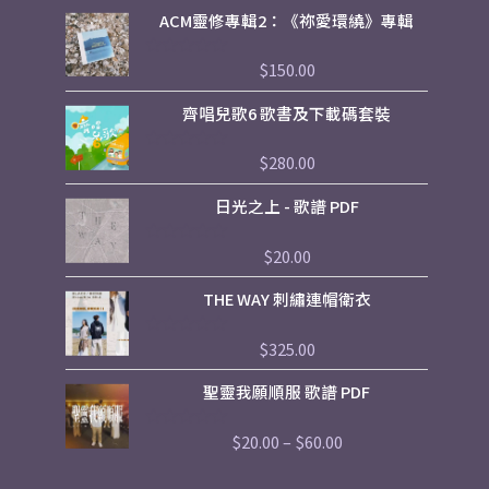
ACM靈修專輯2：《祢愛環繞》專輯
$
150.00
評
分
0
齊唱兒歌6 歌書及下載碼套裝
滿
分
5
$
280.00
評
分
0
日光之上 - 歌譜 PDF
滿
分
5
$
20.00
評
分
0
THE WAY 刺繡連帽衛衣
滿
分
5
$
325.00
評
分
0
Price
聖靈我願順服 歌譜 PDF
滿
range:
分
5
$20.00
$
20.00
–
$
60.00
評
through
分
$60.00
0
滿