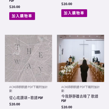
PDF
$
20.00
$
20.00
加入購物車
加入購物車
ACM詩歌歌譜 PDF下載附加計
ACM詩歌歌譜 PDF下載附加計
劃
劃
今我靜靜離去睡了 歌譜
從心底讚頌 – 歌譜 PDF
PDF
$
20.00
$
20.00