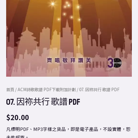
首頁
/
ACM詩歌歌譜 PDF下載附加計劃
/ 07. 因祢共行 歌譜 PDF
07. 因祢共行 歌譜 PDF
$
20.00
凡標明PDF、MP3字樣之貨品，即是電子產品，不設實體，恕
未能郵寄。