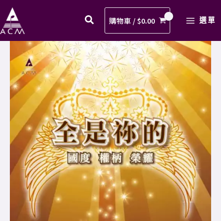
祢
Skip
MAIN
共
to
購物車 /
$
0.00
選單
MENU
行
content
歌
07.
譜
因
PDF
祢
數
共
量
行
歌
譜
PDF
數
量