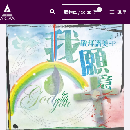
求
Skip
MAIN
(鋼
to
購物車 /
$
0.00
選單
MENU
琴
content
版)
07.
歌
懇
譜
求
PDF
(鋼
數
琴
量
版)
歌
譜
PDF
數
量