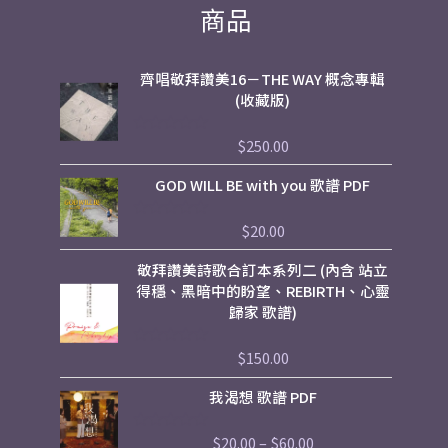
商品
齊唱敬拜讚美16－THE WAY 概念專輯
(收藏版)
$
250.00
評
分
0
GOD WILL BE with you 歌譜 PDF
滿
分
5
$
20.00
評
分
0
敬拜讚美詩歌合訂本系列二 (內含 站立
滿
分
得穩、黑暗中的盼望、REBIRTH、心靈
5
歸家 歌譜)
$
150.00
評
分
0
Price
我渴想 歌譜 PDF
滿
range:
分
5
$20.00
$
20.00
–
$
60.00
評