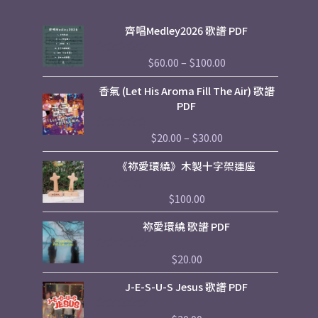
Price
齊唱Medley2026 歌譜 PDF
range:
$60.00
$
60.00
–
$
100.00
評
through
分
$100.00
0
Price
香氣 (Let His Aroma Fill The Air) 歌譜
滿
range:
分
PDF
5
$20.00
through
$
20.00
–
$
30.00
評
$30.00
分
0
《祢愛環繞》木製十字架連座
滿
分
5
$
100.00
評
分
0
祢愛環繞 歌譜 PDF
滿
分
5
$
20.00
評
分
0
J-E-S-U-S Jesus 歌譜 PDF
滿
分
5
評