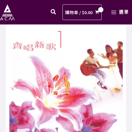
光
Skip
MAIN
歌
to
購物車 /
$
0.00
選單
MENU
譜
content
PDF
07.
數
真
量
光
歌
譜
PDF
數
量