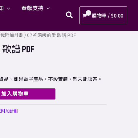
溫
知
奉獻支持
暖
購物車 /
$
0.00
的
愛
F下載附加計劃
/ 07 祢溫暖的愛 歌譜 PDF
歌
譜
歌譜 PDF
PDF
數
量
樣之貨品，即是電子產品，不設實體，恕未能郵寄。
加入購物車
載附加計劃