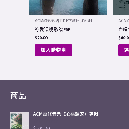
ACM詩歌歌譜 PDF下載附加計劃
ACM
祢愛環繞 歌譜 PDF
齊唱Me
$
20.00
$
60.0
加入購物車
商品
ACM靈修音樂《心靈歸家》專輯
$
100.00
評