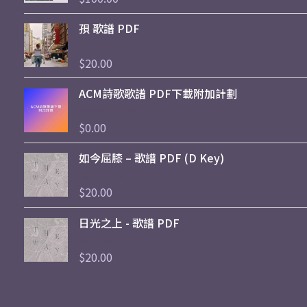
分
0
孭 歌譜 PDF
滿
分
5
$
20.00
評
分
0
ACM詩歌歌譜 PDF下載附加計劃
滿
分
5
$
0.00
評
分
0
如今屈膝 – 歌譜 PDF (D Key)
滿
分
5
$
20.00
評
分
0
日光之上 - 歌譜 PDF
滿
分
5
$
20.00
評
分
0
滿
分