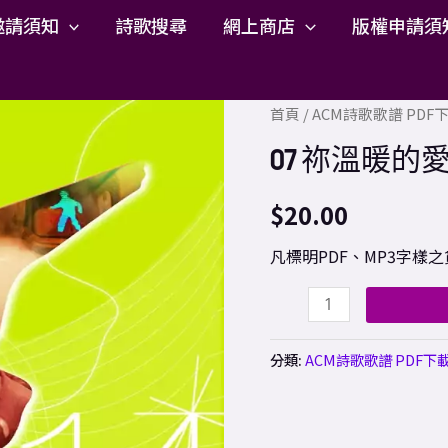
邀請須知
詩歌搜尋
網上商店
版權申請須
07
首頁
/
ACM詩歌歌譜 PD
祢
07 祢溫暖的愛 
溫
暖
$
20.00
的
凡標明PDF、MP3字
愛
歌
譜
PDF
分類:
ACM詩歌歌譜 PDF下
數
量