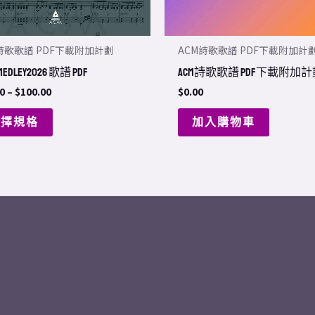
be
chosen
詩歌歌譜 PDF下載附加計劃
ACM詩歌歌譜 PDF下載附加計
on
dley2026 歌譜 PDF
ACM詩歌歌譜 PDF下載附加
the
0
–
$
100.00
$
0.00
product
page
選擇規格
加入購物車