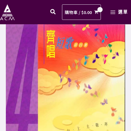
激
Skip
MAIN
救
to
購物車 /
$
0.00
選單
MENU
主
content
歌
08.
譜
感
PDF
激
數
救
量
主
歌
譜
PDF
數
量