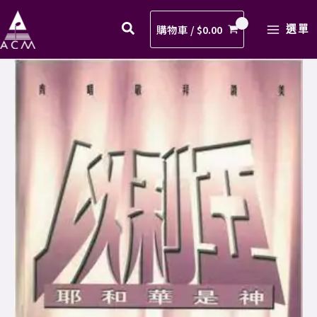
神
Skip
MAIN
得
to
購物車 /
$
0.00
選單
MENU
勝
content
歌
08.
譜
真
PDF
神
數
得
量
勝
歌
譜
PDF
數
量