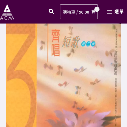
切
Skip
MAIN
信
to
購物車 /
$
0.00
選單
MENU
靠
content
主
09.
歌
一
譜
切
PDF
信
數
靠
量
主
歌
譜
PDF
數
量