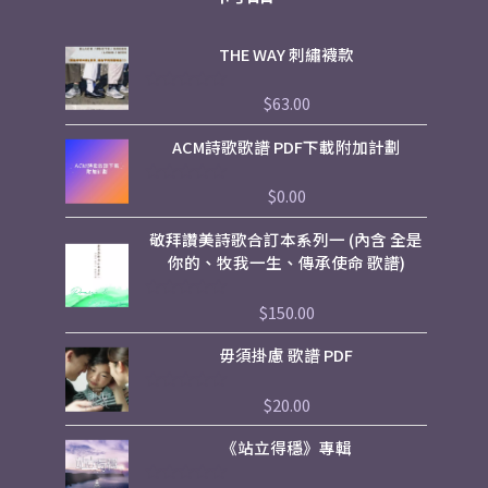
THE WAY 刺繡襪款
$
63.00
評
分
0
ACM詩歌歌譜 PDF下載附加計劃
滿
分
5
$
0.00
評
分
0
敬拜讚美詩歌合訂本系列一 (內含 全是
滿
分
你的、牧我一生、傳承使命 歌譜)
5
$
150.00
評
分
0
毋須掛慮 歌譜 PDF
滿
分
5
$
20.00
評
分
0
《站立得穩》專輯
滿
分
5