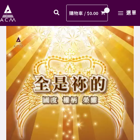
屬
Skip
MAIN
於
to
購物車 /
$
0.00
選單
MENU
祢
content
歌
09.
譜
全
PDF
屬
數
於
量
祢
歌
譜
PDF
數
量