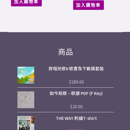
加入購物車
加入購物車
商品
齊唱兒歌6 歌書及下載碼套裝
$
280.00
評
分
0
如今屈膝 – 歌譜 PDF (F Key)
滿
分
5
$
20.00
評
分
0
THE WAY 刺繡T-shirt
滿
分
5