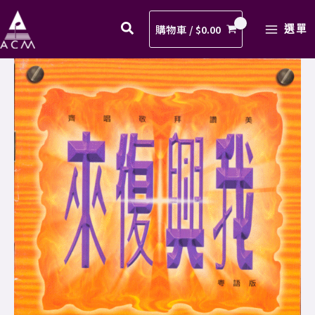
祢
Skip
MAIN
恩
to
購物車 /
$
0.00
選單
MENU
光
content
中
09.
歌
在
譜
祢
PDF
恩
數
光
量
中
歌
譜
PDF
數
量