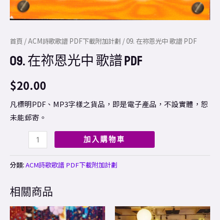
首頁
/
ACM詩歌歌譜 PDF下載附加計劃
/ 09. 在祢恩光中 歌譜 PDF
09. 在祢恩光中 歌譜 PDF
$
20.00
凡標明PDF、MP3字樣之貨品，即是電子產品，不設實體，恕
未能郵寄。
加入購物車
分類:
ACM詩歌歌譜 PDF下載附加計劃
相關商品
Price
Price
This
This
range:
range: