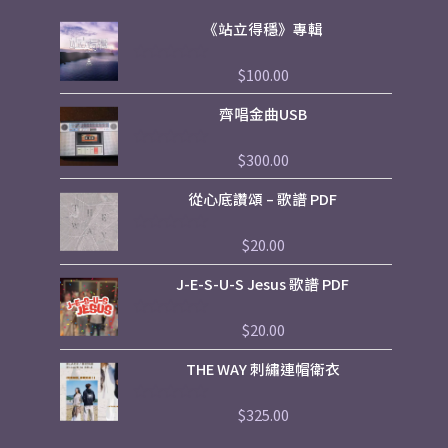
《站立得穩》專輯
$
100.00
評
分
0
齊唱金曲USB
滿
分
5
$
300.00
評
分
0
從心底讚頌 – 歌譜 PDF
滿
分
5
$
20.00
評
分
0
J-E-S-U-S Jesus 歌譜 PDF
滿
分
5
$
20.00
評
分
0
THE WAY 刺繡連帽衛衣
滿
分
5
$
325.00
評
分
0