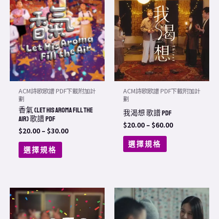
product
product
$20.00
$20.00
through
through
has
has
$30.00
$60.00
multiple
multiple
variants.
variants.
The
The
options
options
may
may
ACM詩歌歌譜 PDF下載附加計
ACM詩歌歌譜 PDF下載附加計
be
be
劃
劃
香氣 (Let His Aroma Fill The
chosen
chosen
我渴想 歌譜 PDF
Air) 歌譜 PDF
on
on
$
20.00
–
$
60.00
$
20.00
–
$
30.00
the
the
選擇規格
選擇規格
product
product
page
page