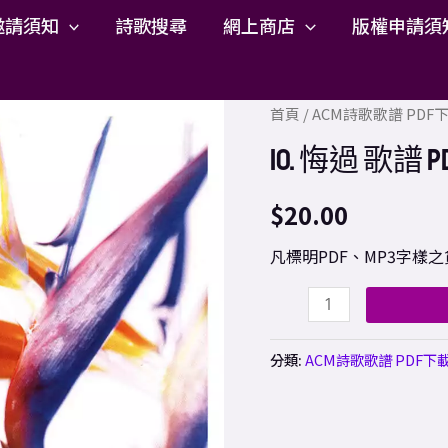
邀請須知
詩歌搜尋
網上商店
版權申請須
10.
首頁
/
ACM詩歌歌譜 PD
悔
10. 悔過 歌譜 P
過
歌
$
20.00
譜
凡標明PDF、MP3字
PDF
數
量
分類:
ACM詩歌歌譜 PDF下