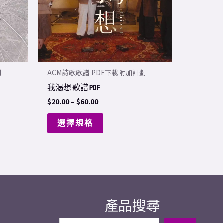
The
options
may
be
chosen
劃
ACM詩歌歌譜 PDF下載附加計劃
on
我渴想 歌譜 PDF
the
$
20.00
–
$
60.00
product
page
選擇規格
產品搜尋