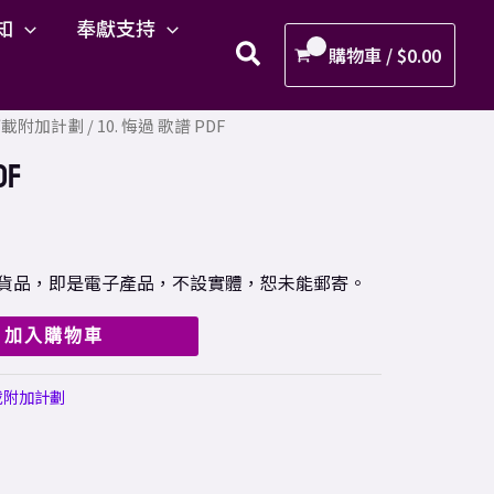
過
知
奉獻支持
歌
購物車 /
$
0.00
譜
PDF
F下載附加計劃
/ 10. 悔過 歌譜 PDF
數
量
DF
樣之貨品，即是電子產品，不設實體，恕未能郵寄。
加入購物車
載附加計劃