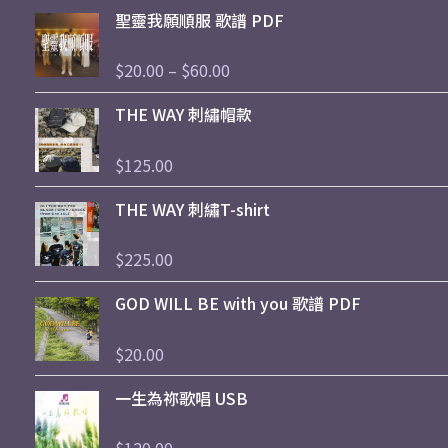
Price
聖靈我願順服 歌譜 PDF
range:
$20.00
$
20.00
–
$
60.00
評
through
分
0
$60.00
THE WAY 刺繡帽款
滿
分
5
$
125.00
評
分
0
THE WAY 刺繡T-shirt
滿
分
5
$
225.00
評
分
0
GOD WILL BE with you 歌譜 PDF
滿
分
5
$
20.00
評
分
0
一生為祢歌唱 USB
滿
分
5
評