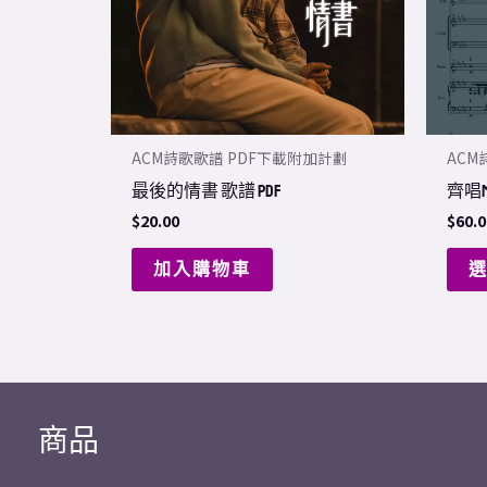
ACM詩歌歌譜 PDF下載附加計劃
ACM
最後的情書 歌譜 PDF
齊唱Me
$
20.00
$
60.0
加入購物車
商品