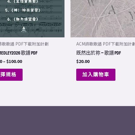
The
options
may
be
chosen
詩歌歌譜 PDF下載附加計劃
ACM詩歌歌譜 PDF下載附加計
on
dley2026 歌譜 PDF
既然出於祢 – 歌譜 PDF
the
0
–
$
100.00
$
20.00
product
page
選擇規格
加入購物車