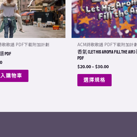
The
options
may
be
chosen
詩歌歌譜 PDF下載附加計劃
ACM詩歌歌譜 PDF下載附加計
on
香氣 (Let His Aroma Fill The Ai
譜 PDF
the
PDF
0
product
$
20.00
–
$
30.00
page
加入購物車
選擇規格