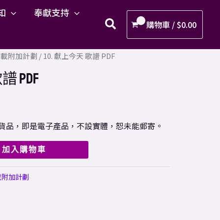
上
知
奉獻支持
今
購物車 /
$
0.00
天
歌
F下載附加計劃
/ 10. 獻上今天 歌譜 PDF
譜
PDF
譜 PDF
數
量
樣之貨品，即是電子產品，不設實體，恕未能郵寄。
加入購物車
載附加計劃