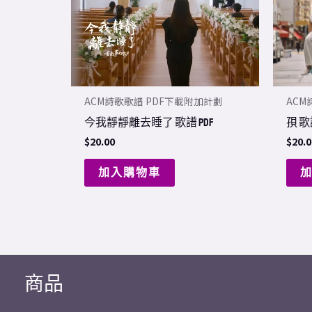
ACM詩歌歌譜 PDF下載附加計劃
ACM
今我靜靜離去睡了 歌譜 PDF
孭 歌
$
20.00
$
20.0
加入購物車
商品