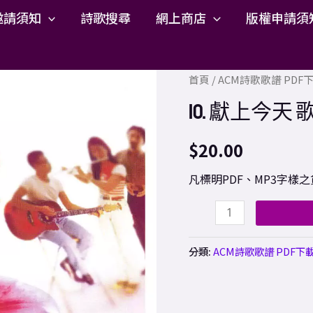
邀請須知
詩歌搜尋
網上商店
版權申請須
10.
首頁
/
ACM詩歌歌譜 PD
獻
10. 獻上今天 歌
上
今
$
20.00
天
凡標明PDF、MP3字
歌
譜
PDF
數
分類:
ACM詩歌歌譜 PDF下
量