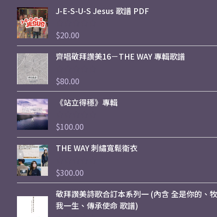
J-E-S-U-S Jesus 歌譜 PDF
$
20.00
評
分
0
齊唱敬拜讚美16－THE WAY 專輯歌譜
滿
分
5
$
80.00
評
分
0
《站立得穩》專輯
滿
分
5
$
100.00
評
分
0
THE WAY 刺繡寬鬆衛衣
滿
分
5
$
300.00
評
分
0
敬拜讚美詩歌合訂本系列一 (內含 全是你的、
滿
分
我一生、傳承使命 歌譜)
5