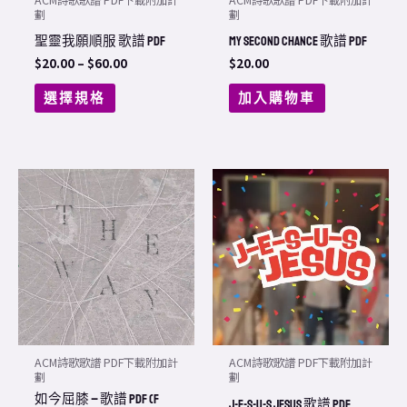
be
劃
劃
chosen
聖靈我願順服 歌譜 PDF
My Second Chance 歌譜 PDF
on
$
20.00
–
$
60.00
$
20.00
the
選擇規格
加入購物車
product
page
ACM詩歌歌譜 PDF下載附加計
ACM詩歌歌譜 PDF下載附加計
劃
劃
如今屈膝 – 歌譜 PDF (F
J-E-S-U-S Jesus 歌譜 PDF