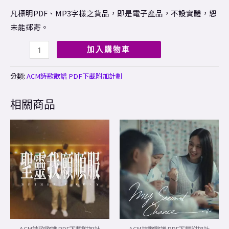
凡標明PDF、MP3字樣之貨品，即是電子產品，不設實體，恕
未能郵寄。
加入購物車
分類:
ACM詩歌歌譜 PDF下載附加計劃
相關商品
Price
This
range:
product
$20.00
through
has
$60.00
multiple
variants.
The
options
may
ACM詩歌歌譜 PDF下載附加計
ACM詩歌歌譜 PDF下載附加計