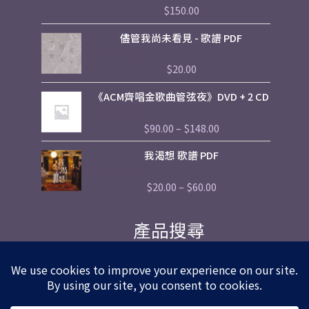
$
150.00
評
分
0
儘管我尚未看見 - 歌譜 PDF
滿
分
5
$
20.00
評
分
0
Price
《ACM齊唱金歌曲管弦夜》DVD + 2 CD
滿
range:
分
5
$90.00
$
90.00
–
$
148.00
評
through
分
$148.00
0
Price
我渴想 歌譜 PDF
滿
range:
分
5
$20.00
$
20.00
–
$
60.00
評
through
分
$60.00
0
滿
產品搜尋
分
5