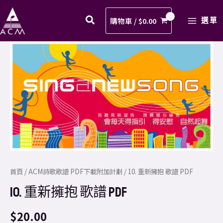
新
Skip
MAIN
擁
to
購物車 /
$
0.00
選單
MENU
抱
content
歌
10.
譜
重
PDF
新
數
擁
量
抱
歌
譜
PDF
數
量
首頁
/
ACM詩歌歌譜 PDF下載附加計劃
/ 10. 重新擁抱 歌譜 PDF
10. 重新擁抱 歌譜 PDF
$
20.00