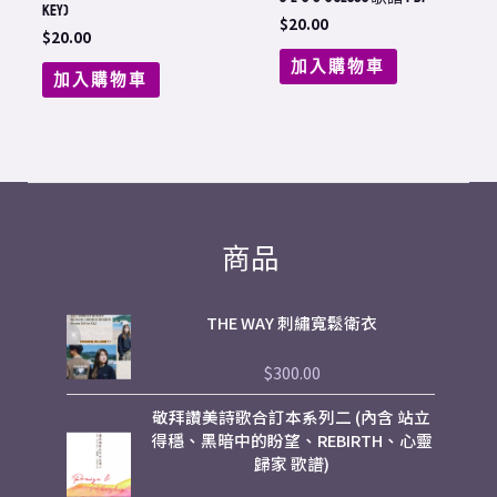
Key)
$
20.00
$
20.00
加入購物車
加入購物車
商品
THE WAY 刺繡寬鬆衛衣
$
300.00
評
分
0
敬拜讚美詩歌合訂本系列二 (內含 站立
滿
分
得穩、黑暗中的盼望、REBIRTH、心靈
5
歸家 歌譜)