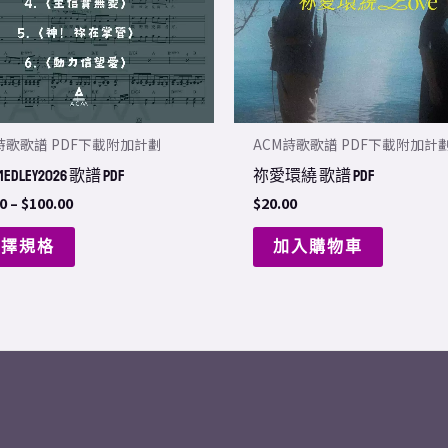
The
options
may
be
chosen
詩歌歌譜 PDF下載附加計劃
ACM詩歌歌譜 PDF下載附加計
on
dley2026 歌譜 PDF
祢愛環繞 歌譜 PDF
the
0
–
$
100.00
$
20.00
product
page
選擇規格
加入購物車