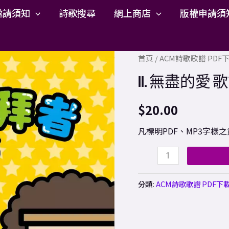
邀請須知
詩歌搜尋
網上商店
版權申請須
11.
首頁
/
ACM詩歌歌譜 PD
無
11. 無盡的愛 歌
盡
的
$
20.00
愛
凡標明PDF、MP3字
歌
譜
PDF
數
分類:
ACM詩歌歌譜 PDF下
量