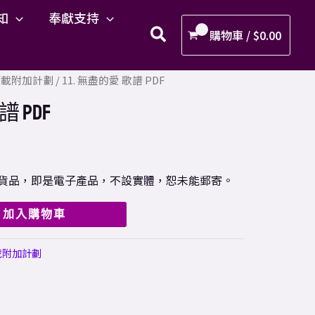
盡
知
奉獻支持
的
購物車 /
$
0.00
愛
歌
F下載附加計劃
/ 11. 無盡的愛 歌譜 PDF
譜
PDF
譜 PDF
數
量
樣之貨品，即是電子產品，不設實體，恕未能郵寄。
加入購物車
載附加計劃