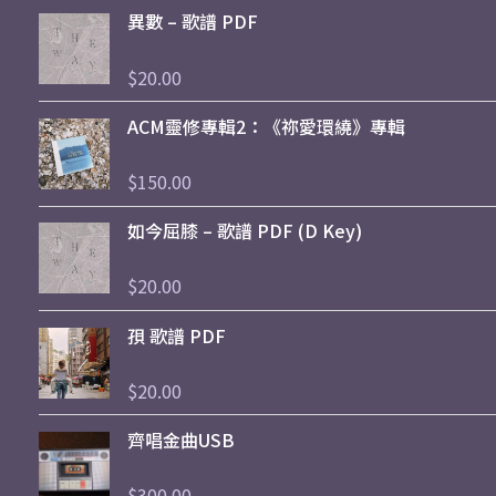
異數 – 歌譜 PDF
$
20.00
評
分
0
ACM靈修專輯2：《祢愛環繞》專輯
滿
分
5
$
150.00
評
分
0
如今屈膝 – 歌譜 PDF (D Key)
滿
分
5
$
20.00
評
分
0
孭 歌譜 PDF
滿
分
5
$
20.00
評
分
0
齊唱金曲USB
滿
分
5
$
300.00
評