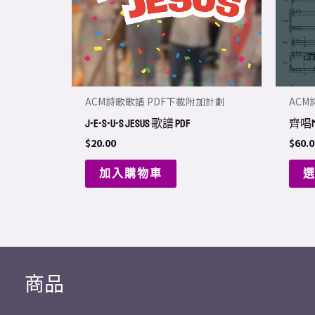
ACM詩歌歌譜 PDF下載附加計劃
ACM
J-E-S-U-S Jesus 歌譜 PDF
齊唱Me
$
20.00
$
60.0
加入購物車
商品