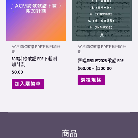
has
$100.00
multiple
variants.
The
options
may
ACM詩歌歌譜 PDF下載附加計
ACM詩歌歌譜 PDF下載附加計
be
劃
劃
ACM詩歌歌譜 PDF下載附
chosen
齊唱Medley2026 歌譜 PDF
加計劃
on
$
60.00
–
$
100.00
$
0.00
the
選擇規格
加入購物車
product
page
商品