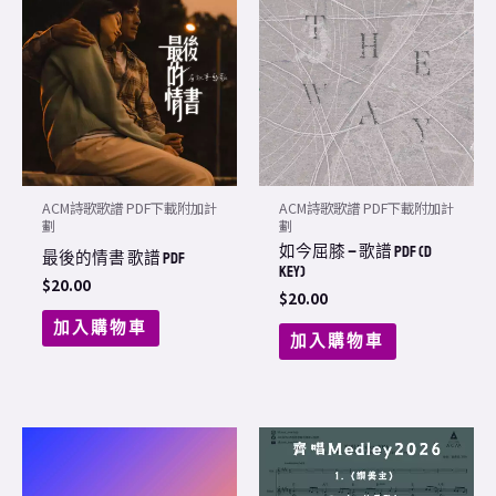
ACM詩歌歌譜 PDF下載附加計
ACM詩歌歌譜 PDF下載附加計
劃
劃
如今屈膝 – 歌譜 PDF (D
最後的情書 歌譜 PDF
Key)
$
20.00
$
20.00
加入購物車
加入購物車
Price
This
range:
product
$60.00
through