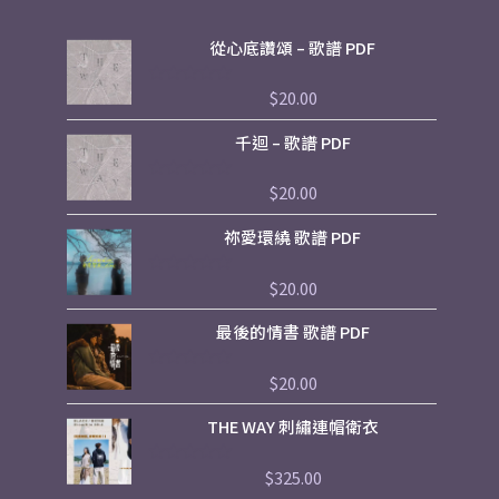
從心底讚頌 – 歌譜 PDF
$
20.00
評
分
0
千迴 – 歌譜 PDF
滿
分
5
$
20.00
評
分
0
祢愛環繞 歌譜 PDF
滿
分
5
$
20.00
評
分
0
最後的情書 歌譜 PDF
滿
分
5
$
20.00
評
分
0
THE WAY 刺繡連帽衛衣
滿
分
5
$
325.00
評
分