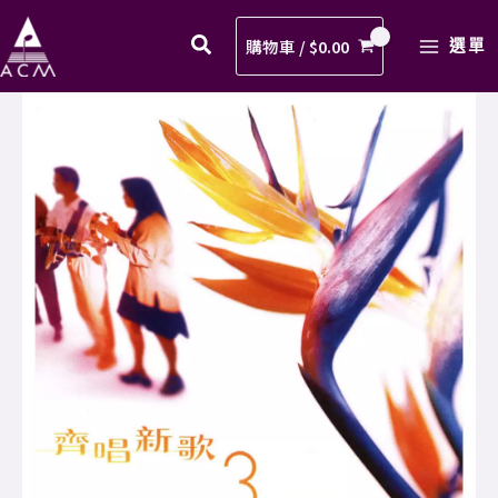
穌
Skip
MAIN
豈
to
購物車 /
$
0.00
選單
MENU
是
content
凡
11.
人
耶
歌
穌
譜
豈
PDF
是
數
凡
量
人
歌
譜
PDF
數
量