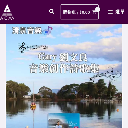
路
Skip
MAIN
同
to
購物車 /
$
0.00
選單
MENU
行
content
歌
13.
譜
同
PDF
路
數
同
量
行
歌
譜
PDF
數
量