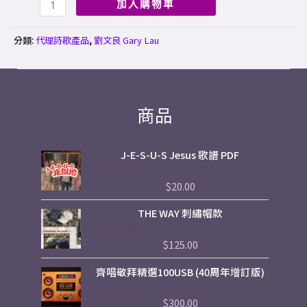
加入購物車
分類:
代理詩歌產品
,
劉文良 Gary Lau
商品
J-E-S-U-S Jesus 歌譜 PDF
$
20.00
評
分
0
THE WAY 刺繡帽款
滿
分
5
$
125.00
評
分
0
齊唱敬拜精選100USB (40周年增訂版)
滿
分
5
$
300.00
評