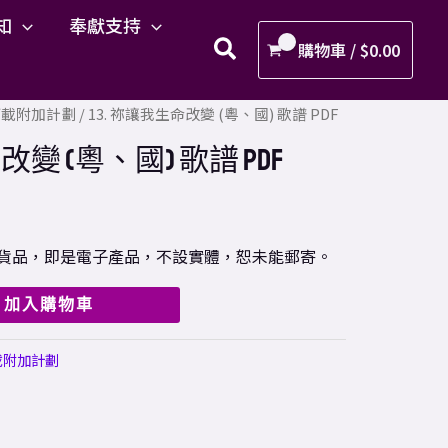
讓
知
奉獻支持
我
購物車 /
$
0.00
生
命
F下載附加計劃
/ 13. 祢讓我生命改變 (粵、國) 歌譜 PDF
改
變
改變 (粵、國) 歌譜 PDF
(粵、
國)
歌
樣之貨品，即是電子產品，不設實體，恕未能郵寄。
譜
PDF
加入購物車
數
量
載附加計劃