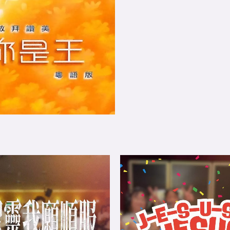
PDF
數
量
Price
This
range:
product
$20.00
through
has
$60.00
multiple
variants.