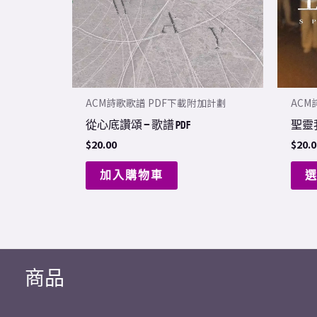
ACM詩歌歌譜 PDF下載附加計劃
ACM
從心底讚頌 – 歌譜 PDF
聖靈我
$
20.00
$
20.0
加入購物車
商品