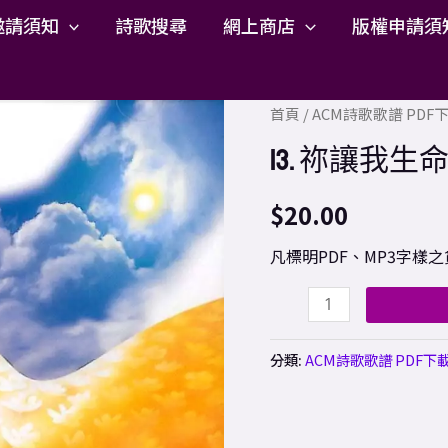
邀請須知
詩歌搜尋
網上商店
版權申請須
13.
首頁
/
ACM詩歌歌譜 PD
祢
13. 祢讓我生命
讓
我
$
20.00
生
凡標明PDF、MP3字
命
改
變
(粵、
分類:
ACM詩歌歌譜 PDF下
國)
歌
譜