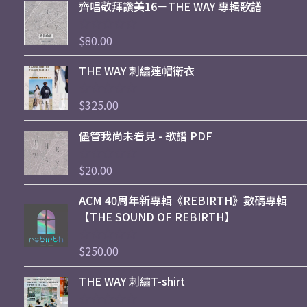
齊唱敬拜讚美16－THE WAY 專輯歌譜
$
80.00
評
分
0
THE WAY 刺繡連帽衛衣
滿
分
5
$
325.00
評
分
0
儘管我尚未看見 - 歌譜 PDF
滿
分
5
$
20.00
評
分
0
ACM 40周年新專輯《REBIRTH》數碼專輯｜
滿
分
【THE SOUND OF REBIRTH】
5
$
250.00
評
分
0
THE WAY 刺繡T-shirt
滿
分
5