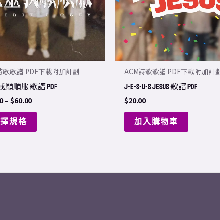
The
options
may
be
chosen
詩歌歌譜 PDF下載附加計劃
ACM詩歌歌譜 PDF下載附加計
on
願順服 歌譜 PDF
J-E-S-U-S Jesus 歌譜 PDF
the
0
–
$
60.00
$
20.00
product
page
選擇規格
加入購物車