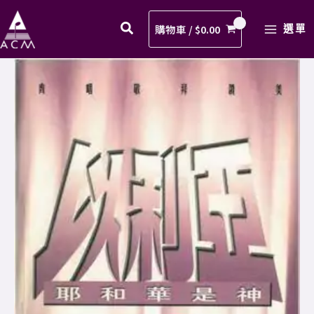
精
Skip
MAIN
兵
to
購物車 /
$
0.00
選單
MENU
歌
content
譜
14.
PDF
主
數
精
量
兵
歌
譜
PDF
數
量