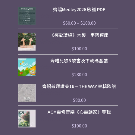
Price
齊唱Medley2026 歌譜 PDF
range:
$60.00
$
60.00
–
$
100.00
評
through
分
$100.00
0
《祢愛環繞》木製十字架連座
滿
分
5
$
100.00
評
分
0
齊唱兒歌6 歌書及下載碼套裝
滿
分
5
$
280.00
評
分
0
齊唱敬拜讚美16－THE WAY 專輯歌譜
滿
分
5
$
80.00
評
分
0
ACM靈修音樂《心靈歸家》專輯
滿
分
5
$
100.00
評
分
0