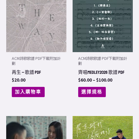
product
$60.00
through
has
$100.00
multiple
variants.
The
options
may
ACM詩歌歌譜 PDF下載附加計
ACM詩歌歌譜 PDF下載附加計
be
劃
劃
chosen
再生 – 歌譜 PDF
齊唱Medley2026 歌譜 PDF
on
$
20.00
$
60.00
–
$
100.00
the
加入購物車
選擇規格
product
page