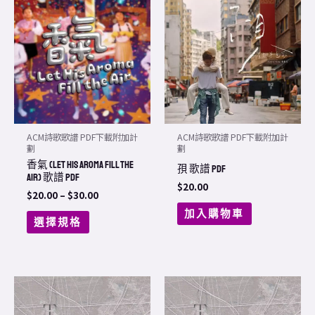
range:
product
$20.00
through
has
$30.00
multiple
variants.
The
options
may
ACM詩歌歌譜 PDF下載附加計
ACM詩歌歌譜 PDF下載附加計
be
劃
劃
香氣 (Let His Aroma Fill The
chosen
孭 歌譜 PDF
Air) 歌譜 PDF
on
$
20.00
$
20.00
–
$
30.00
the
加入購物車
選擇規格
product
page