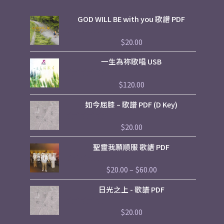
GOD WILL BE with you 歌譜 PDF
$
20.00
評
分
0
一生為祢歌唱 USB
滿
分
5
$
120.00
評
分
0
如今屈膝 – 歌譜 PDF (D Key)
滿
分
5
$
20.00
評
分
0
Price
聖靈我願順服 歌譜 PDF
滿
range:
分
5
$20.00
$
20.00
–
$
60.00
評
through
分
$60.00
0
日光之上 - 歌譜 PDF
滿
分
5
$
20.00
評
分