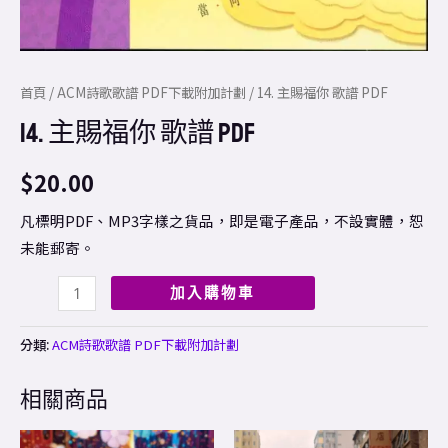
首頁
/
ACM詩歌歌譜 PDF下載附加計劃
/ 14. 主賜福你 歌譜 PDF
14. 主賜福你 歌譜 PDF
$
20.00
凡標明PDF、MP3字樣之貨品，即是電子產品，不設實體，恕
未能郵寄。
加入購物車
分類:
ACM詩歌歌譜 PDF下載附加計劃
相關商品
Price
This