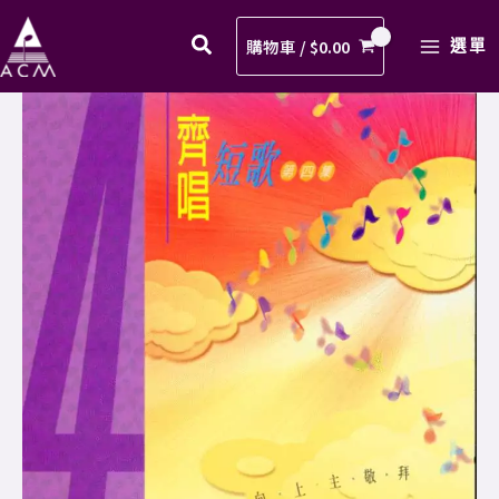
賜
Skip
MAIN
福
to
購物車 /
$
0.00
選單
MENU
你
content
歌
14.
譜
主
PDF
賜
數
福
量
你
歌
譜
PDF
數
量