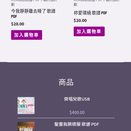
劃
劃
今我靜靜離去睡了 歌譜
祢愛環繞 歌譜 PDF
PDF
$
20.00
$
20.00
加入購物車
加入購物車
商品
齊唱兒歌USB
$
400.00
評
分
0
Price
聖靈我願順服 歌譜 PDF
滿
range:
分