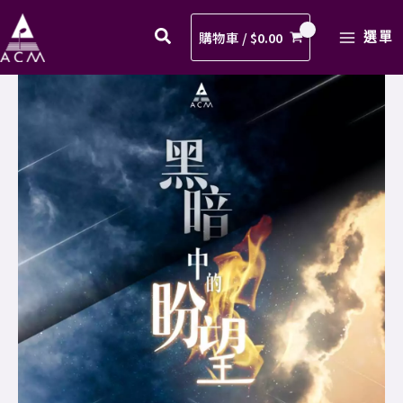
暗
Skip
MAIN
終
to
購物車 /
$
0.00
選單
MENU
必
content
過
3.
去
黑
歌
暗
譜
終
PDF
必
數
過
量
去
歌
譜
PDF
數
量