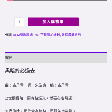
加入購物車
分類:
ACM詩歌歌譜 PDF下載附加計劃
,
敬拜讚美系列
描述
黑暗終必過去
曲：古丹青 詞：朱浩廉 編：古丹青
1)世間昏暗，願有點燭光，燃亮心底盼望；
無盡旅途，仍信會有終點，再艱苦也能擋。