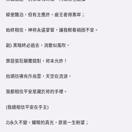
縱使飄泊，但有主應許，疲乏者得靠岸；
始終相信，神祢永遠掌管，讓我輕看禍困不安。
副) 黑暗終必過去，消散似風吹，
罪惡張狂顛覆錯對，祢未允許！
抬頭彷彿充斥烏雲，天空在流淚，
我都相信平安是藏於祢的手裡。
(我總相信平安在乎主)
2)永久不變，耀眼的真光，原是一生盼望；