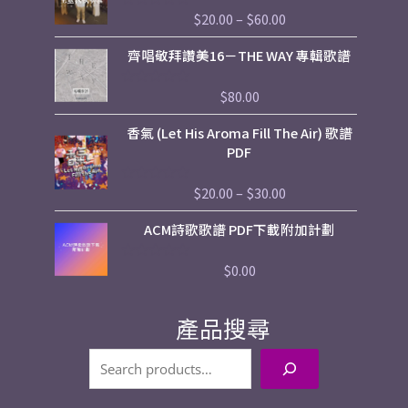
5
$20.00
$
20.00
–
$
60.00
評
through
分
$60.00
0
齊唱敬拜讚美16－THE WAY 專輯歌譜
滿
分
5
$
80.00
評
分
0
Price
香氣 (Let His Aroma Fill The Air) 歌譜
滿
range:
分
PDF
5
$20.00
through
$
20.00
–
$
30.00
評
$30.00
分
0
ACM詩歌歌譜 PDF下載附加計劃
滿
分
5
$
0.00
評
分
0
滿
產品搜尋
分
5