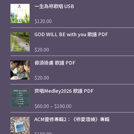
一生為祢歌唱 USB
$
120.00
評
分
0
GOD WILL BE with you 歌譜 PDF
滿
分
5
$
20.00
評
分
0
毋須掛慮 歌譜 PDF
滿
分
5
$
20.00
評
分
Price
0
齊唱Medley2026 歌譜 PDF
滿
range:
分
$60.00
5
$
60.00
–
$
100.00
評
through
分
0
$100.00
ACM靈修專輯2：《祢愛環繞》專輯
滿
分
5
評