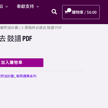
暗
知
奉獻支持
終
購物車 /
$
0.00
必
過
F下載附加計劃
/ 3. 黑暗終必過去 鼓譜 PDF
去
鼓
 鼓譜 PDF
譜
PDF
數
加入購物車
量
載附加計劃
,
敬拜讚美系列