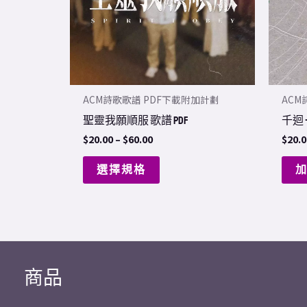
The
options
may
be
chosen
ACM詩歌歌譜 PDF下載附加計劃
ACM
on
聖靈我願順服 歌譜 PDF
千迴 –
the
$
20.00
–
$
60.00
$
20.0
product
page
選擇規格
商品