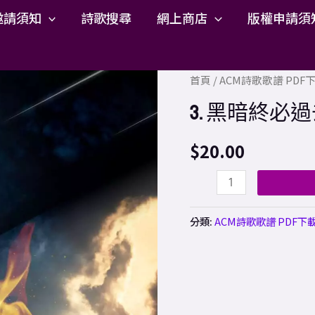
邀請須知
詩歌搜尋
網上商店
版權申請須
3.
首頁
/
ACM詩歌歌譜 PD
黑
3. 黑暗終必過去
暗
終
$
20.00
必
過
去
分類:
ACM詩歌歌譜 PDF下
鼓
譜
PDF
數
量