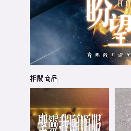
相關商品
Price
This
range:
product
$20.00
through
has
$60.00
multiple
variants.