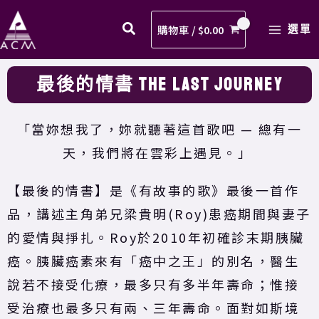
Skip
MAIN
to
購物車 /
$
0.00
選單
MENU
content
最後的情書 The Last Journey
「當妳想我了，妳就聽著這首歌吧 — 總有一
天，我們將在雲彩上遇見。」
【最後的情書】是《有故事的歌》最後一首作
品，講述主角弟兄梁貴明(Roy)患癌期間與妻子
的愛情與掙扎。Roy於2010年初確診末期胰臟
癌。胰臟癌素來有「癌中之王」的別名，醫生
說若不接受化療，最多只有多半年壽命；惟接
受治療也最多只有兩、三年壽命。面對如斯境