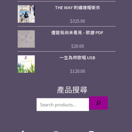
0
THE WAY 刺繡連帽衛衣
滿
分
5
$
325.00
評
分
0
儘管我尚未看見 - 歌譜 PDF
滿
分
5
$
20.00
評
分
0
一生為祢歌唱 USB
滿
分
5
$
120.00
評
分
0
滿
產品搜尋
分
5