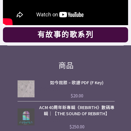
有故事的歌系列
商品
如今屈膝 – 歌譜 PDF (F Key)
$
20.00
評
分
0
ACM 40周年新專輯《REBIRTH》數碼專
滿
分
輯｜【THE SOUND OF REBIRTH】
5
$
250.00
評
分