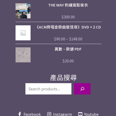
0
THE WAY 刺繡寬鬆衛衣
滿
分
5
$
300.00
評
分
0
Price
《ACM齊唱金歌曲管弦夜》DVD + 2 CD
滿
range:
分
5
$90.00
$
90.00
–
$
148.00
評
through
分
$148.00
0
異數 – 歌譜 PDF
滿
分
5
$
20.00
評
分
0
滿
產品搜尋
分
5
Facebook
Instagarm
Youtube