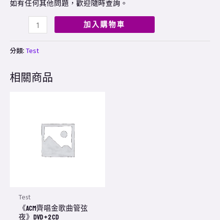
如有任何其他問題，歡迎隨時查詢。
加入購物車
分類:
Test
相關商品
Price
This
range:
product
$90.00
through
has
$148.00
multiple
variants.
The
options
may
Test
be
《ACM齊唱金歌曲管弦
chosen
夜》DVD + 2 CD