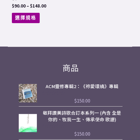
$
90.00
–
$
148.00
on
the
選擇規格
product
page
商品
ACM靈修專輯2：《祢愛環繞》專輯
$
150.00
評
分
0
敬拜讚美詩歌合訂本系列一 (內含 全是
滿
分
你的、牧我一生、傳承使命 歌譜)
5
$
150.00
評
分