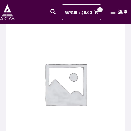
MP3
Skip
MAIN
數
to
購物車 /
$
0.00
選單
MENU
量
content
個
別
MP3
數
量